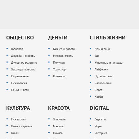
ОБЩЕСТВО
ДЕНЬГИ
СТИЛЬ ЖИЗНИ
Гороскоп
Бизнес и работа
Дом и дача
Дружба и любовь
Недвижимость
Еда
Духовное развитие
Покупки
Животные и природа
Законодательство
Транспорт
Лайфхаки
Образование
Финансы
Путешествия
Психология
Развлечения
Семья и дети
Спорт
Хобби
КУЛЬТУРА
КРАСОТА
DIGITAL
Искусство
Здоровье
Гаджеты
Кино и сериалы
Макияж
Игры
Книги
Показы
Интернет