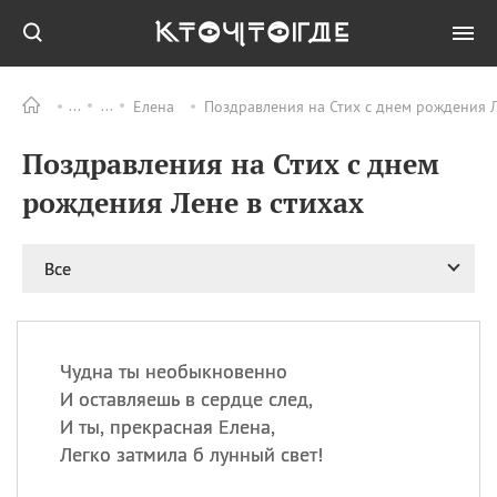
Елена
Поздравления на Стих с днем рождения Л
Все
ПРАЗДНИКИ
Поздравления на Стих с днем
09.08
День памяти
великомученика и
рождения Лене в стихах
целителя Пантелеимона
11.08
Рождество святителя
Николая Чудотворца
Все
11.08
День «мусорной еды»
11.08
День полета на
воздушном шарике
Чудна ты необыкновенно
11.08
День Святой Клары —
И оставляешь в сердце след,
покровительницы
И ты, прекрасная Елена,
телевидения
Легко затмила б лунный свет!