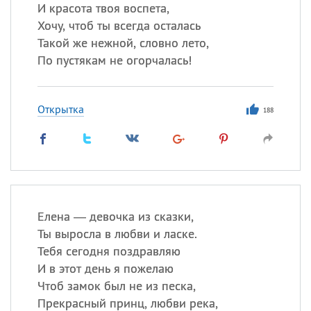
Все
ИМЕНА
И красота твоя воспета,
Хочу, чтоб ты всегда осталась
Сегодня празднуют именины
Такой же нежной, словно лето,
По пустякам не огорчалась!
Герман
,
Иван
,
Клим
,
Еще
Анфиса
Открытка
188
Посмотреть значение
и
происхождение
Елена — девочка из сказки,
Ты выросла в любви и ласке.
Тебя сегодня поздравляю
И в этот день я пожелаю
Чтоб замок был не из песка,
Прекрасный принц, любви река,