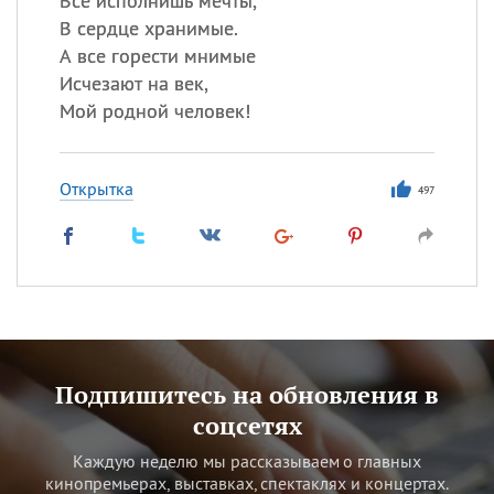
Все исполнишь мечты,
В сердце хранимые.
А все горести мнимые
Исчезают на век,
Мой родной человек!
Открытка
497
Подпишитесь на обновления в
соцсетях
Каждую неделю мы рассказываем о главных
кинопремьерах, выставках, спектаклях и концертах.