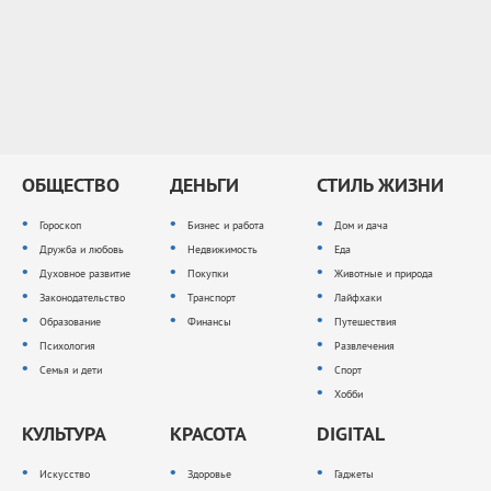
ОБЩЕСТВО
ДЕНЬГИ
СТИЛЬ ЖИЗНИ
Гороскоп
Бизнес и работа
Дом и дача
Дружба и любовь
Недвижимость
Еда
Духовное развитие
Покупки
Животные и природа
Законодательство
Транспорт
Лайфхаки
Образование
Финансы
Путешествия
Психология
Развлечения
Семья и дети
Спорт
Хобби
КУЛЬТУРА
КРАСОТА
DIGITAL
Искусство
Здоровье
Гаджеты