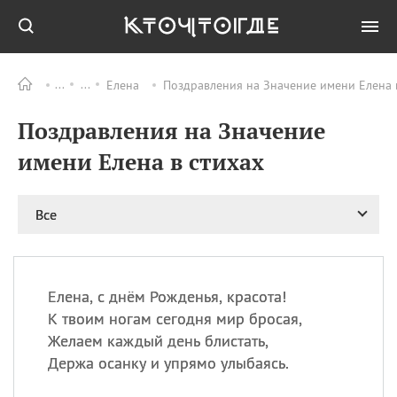
Елена
Поздравления на Значение имени Елена в
Все
ПРАЗДНИКИ
Поздравления на Значение
09.08
День памяти
великомученика и
имени Елена в стихах
целителя Пантелеимона
11.08
Рождество святителя
Николая Чудотворца
Все
11.08
День «мусорной еды»
11.08
День полета на
воздушном шарике
Елена, с днём Рожденья, красота!
11.08
День Святой Клары —
К твоим ногам сегодня мир бросая,
покровительницы
Желаем каждый день блистать,
телевидения
Держа осанку и упрямо улыбаясь.