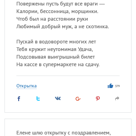
Все
ИМЕНА
Повержены пусть будут все враги —
Калории, бессонница, морщинки.
Сегодня празднуют именины
Чтоб был на расстоянии руки
Любимый добрый муж, а не скотинка.
Герман
,
Иван
,
Клим
,
Еще
Пускай в водовороте многих лет
Анфиса
Тебя кружит неутомимая Удача,
Подсовывая выигрышный билет
Посмотреть значение
и
На кассе в супермаркете на сдачу.
происхождение
Открытка
379
Елене шлю открытку с поздравлением,