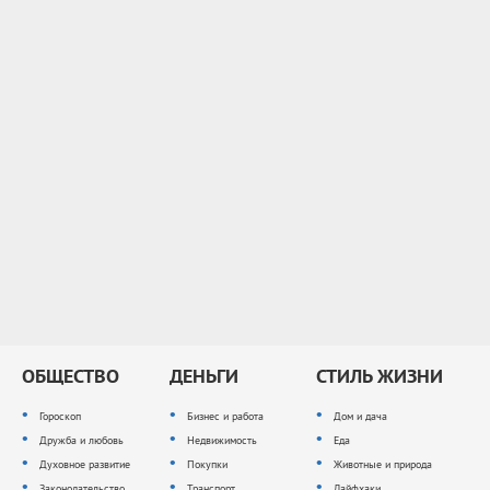
ОБЩЕСТВО
ДЕНЬГИ
СТИЛЬ ЖИЗНИ
Гороскоп
Бизнес и работа
Дом и дача
Дружба и любовь
Недвижимость
Еда
Духовное развитие
Покупки
Животные и природа
Законодательство
Транспорт
Лайфхаки