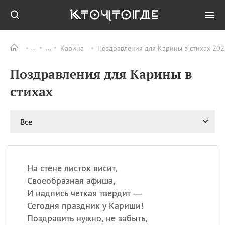
Карина
Поздравления для Карины в стихах 202
Все
ПРАЗДНИКИ
Поздравления для Карины в
08.08
День «Счастье
случается» (Happiness
стихах
Happens Day)
08.08
День мира в Аугсбурге
Все
08.08
Ермолаев день
09.08
День святого
великомученика
Пантелеймона –
На стене листок висит,
покровителя всех
врачей и целителя
Своеобразная афиша,
больных
И надпись четкая твердит —
09.08
День книголюбов (Book
Сегодня праздник у Кариши!
Lovers Day)
Поздравить нужно, не забыть,