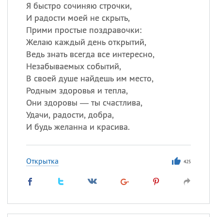
Я быстро сочиняю строчки,
И радости моей не скрыть,
Все
ИМЕНА
Прими простые поздравочки:
Сегодня празднуют именины
Желаю каждый день открытий,
Ведь знать всегда все интересно,
Незабываемых событий,
Александр
,
Макар
В своей душе найдешь им место,
Анна
Родным здоровья и тепла,
Они здоровы — ты счастлива,
Удачи, радости, добра,
Посмотреть значение
и
И будь желанна и красива.
происхождение
Открытка
425