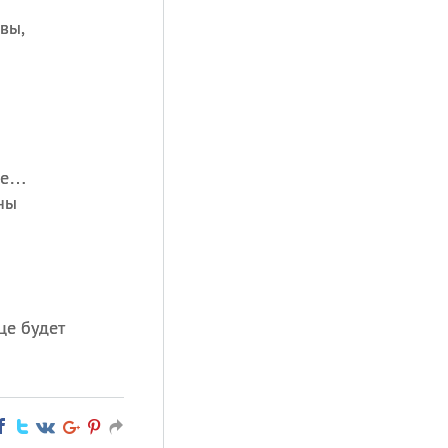
вы,
не…
ны
це будет