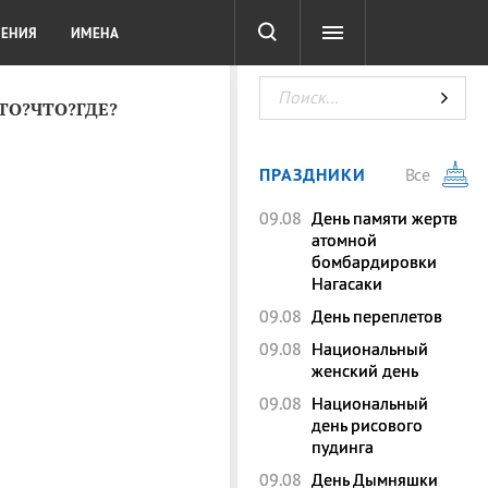
СОТА
DIGITAL
ТЕСТЫ
ЛЕНИЯ
ИМЕНА
КТО?ЧТО?ГДЕ?
ПРАЗДНИКИ
Все
09.08
День памяти жертв
атомной
бомбардировки
Нагасаки
09.08
День переплетов
09.08
Национальный
женский день
09.08
Национальный
день рисового
пудинга
09.08
День Дымняшки