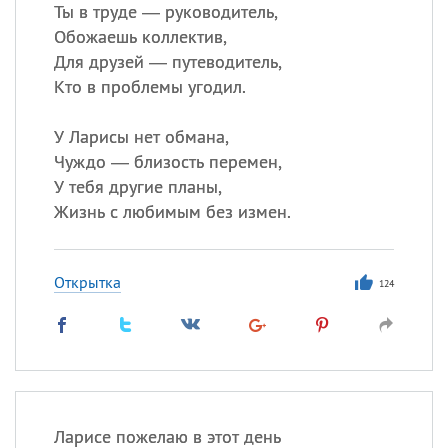
Все
ИМЕНА
Ты в труде — руководитель,
Обожаешь коллектив,
Сегодня празднуют именины
Для друзей — путеводитель,
Кто в проблемы угодил.
Сергей
, Теодор,
Федор
У Ларисы нет обмана,
Посмотреть значение
и
происхождение
Чуждо — близость перемен,
У тебя другие планы,
Жизнь с любимым без измен.
Открытка
124
Ларисе пожелаю в этот день