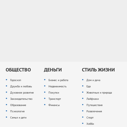
ОБЩЕСТВО
ДЕНЬГИ
СТИЛЬ ЖИЗНИ
Гороскоп
Бизнес и работа
Дом и дача
Дружба и любовь
Недвижимость
Еда
Духовное развитие
Покупки
Животные и природа
Законодательство
Транспорт
Лайфхаки
Образование
Финансы
Путешествия
Психология
Развлечения
Семья и дети
Спорт
Хобби