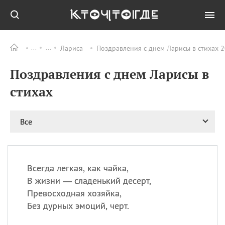
Лариса
Поздравления с днем Ларисы в стихах 2
Все
ПРАЗДНИКИ
Поздравления с днем Ларисы в
09.08
День памяти жертв
атомной
стихах
бомбардировки
Нагасаки
09.08
День переплетов
Все
09.08
Национальный женский
день
09.08
Национальный день
Всегда легкая, как чайка,
рисового пудинга
В жизни — сладенький десерт,
09.08
День Дымняшки
Превосходная хозяйка,
(Smokey Bear Day)
Без дурных эмоций, черт.