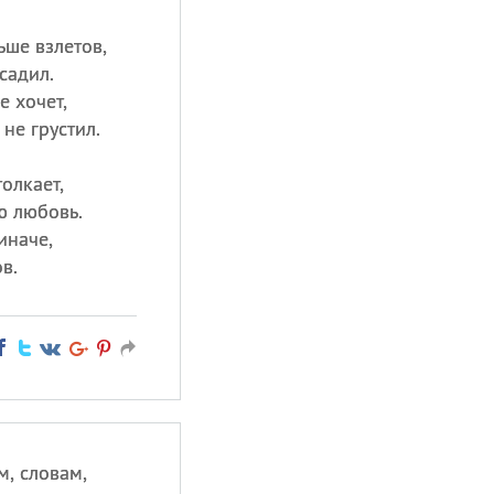
ше взлетов,
садил.
е хочет,
не грустил.
олкает,
ю любовь.
иначе,
в.
, словам,