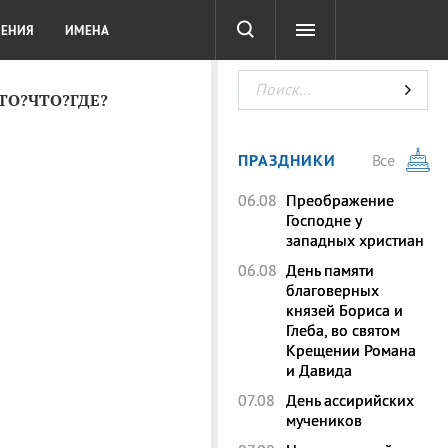
СОТА
DIGITAL
ТЕСТЫ
ЛЕНИЯ
ИМЕНА
КТО?ЧТО?ГДЕ?
ПРАЗДНИКИ
Все
06.08
Преображение
Господне у
западных христиан
06.08
День памяти
благоверных
князей Бориса и
Глеба, во святом
Крещении Романа
и Давида
07.08
День ассирийских
мучеников