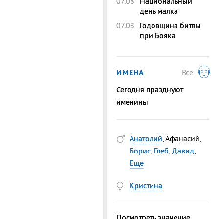
07.08
Национальный
день маяка
07.08
Годовщина битвы
при Бояка
ИМЕНА
Все
Сегодня празднуют
именины
Анатолий
, Афанасий,
Борис
,
Глеб
,
Давид
,
Еще
Кристина
Посмотреть значение