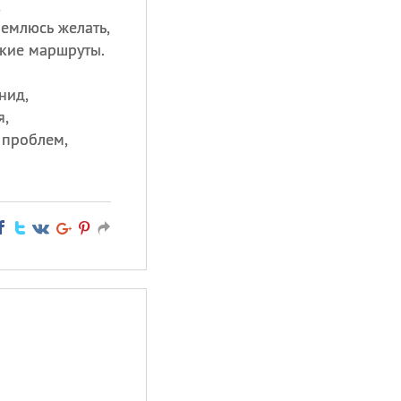
,
ремлюсь желать,
гкие маршруты.
нид,
я,
 проблем,