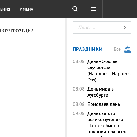
СОТА
DIGITAL
ТЕСТЫ
ЛЕНИЯ
ИМЕНА
КТО?ЧТО?ГДЕ?
ПРАЗДНИКИ
Все
08.08
День «Счастье
случается»
(Happiness Happens
Day)
08.08
День мира в
Аугсбурге
08.08
Ермолаев день
09.08
День святого
великомученика
Пантелеймона –
покровителя всех