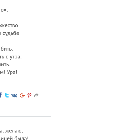
о»,
ржество
 судьбе!
бить,
ь с утра,
ить.
м! Ура!
а, желаю,
вицей была!