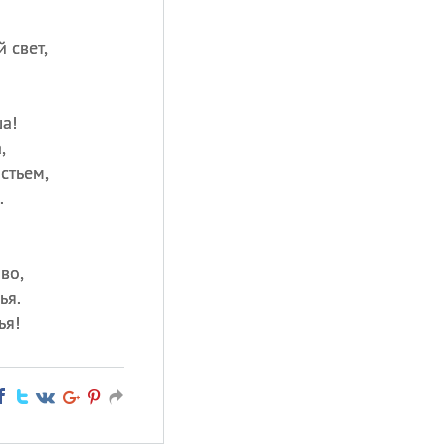
 свет,
а!
,
стьем,
.
во,
ья.
ья!