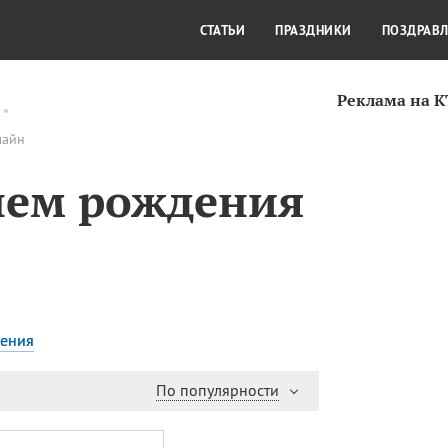
СТИЛЬ ЖИЗНИ
КУЛЬТУРА
КРА
СТАТЬИ
ПРАЗДНИКИ
ПОЗДРАВ
Реклама на 
лайн
нем рождения
дения
По популярности