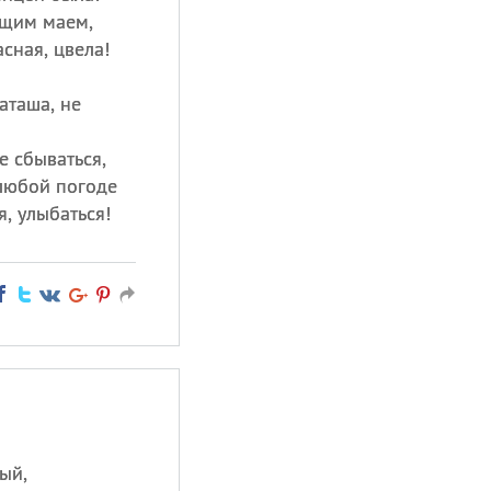
ущим маем,
сная, цвела!
Наташа, не
е сбываться,
 любой погоде
я, улыбаться!
ый,