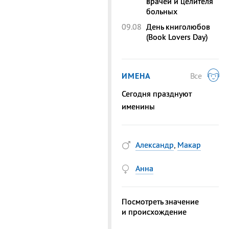
врачей и целителя
больных
09.08
День книголюбов
(Book Lovers Day)
ИМЕНА
Все
Сегодня празднуют
именины
Александр
,
Макар
Анна
Посмотреть значение
и происхождение