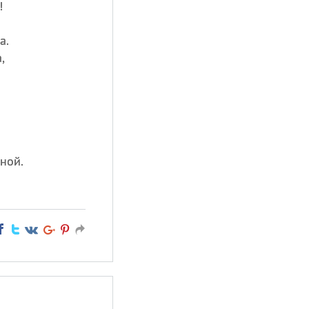
!
а.
,
ной.