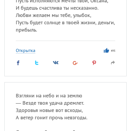
Пусть исполняются мечты твои, Оксана,
И будешь счастлива ты несказанно.
Все
ИМЕНА
Любви желаем мы тебе, улыбок,
Пусть будет солнце в твоей жизни, деньги,
Сегодня празднуют именины
прибыль.
Александр
,
Макар
Открытка
493
Анна
Посмотреть значение
и
происхождение
Взгляни на небо и на землю
— Везде твоя удача дремлет.
Здоровья новые вот всходы,
А ветер гонит прочь невзгоды.