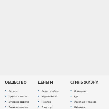
ОБЩЕСТВО
ДЕНЬГИ
СТИЛЬ ЖИЗНИ
Гороскоп
Бизнес и работа
Дом и дача
Дружба и любовь
Недвижимость
Еда
Духовное развитие
Покупки
Животные и природа
Законодательство
Транспорт
Лайфхаки