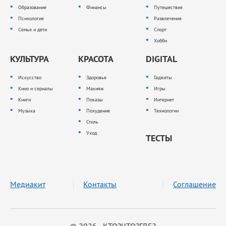
Образование
Финансы
Путешествия
Психология
Развлечения
Семья и дети
Спорт
Хобби
КУЛЬТУРА
КРАСОТА
DIGITAL
Искусство
Здоровье
Гаджеты
Кино и сериалы
Макияж
Игры
Книги
Показы
Интернет
Музыка
Похудение
Технологии
Стиль
Уход
ТЕСТЫ
Медиакит
Контакты
Соглашение
© 2026 КТО?ЧТО?ГДЕ?