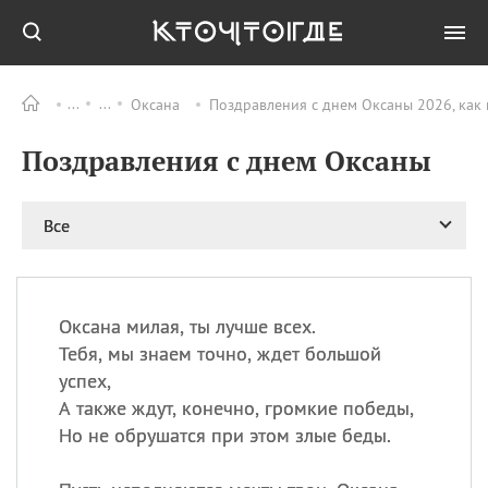
Оксана
Поздравления с днем Оксаны 2026, как
Все
ПРАЗДНИКИ
Поздравления с днем Оксаны
08.08
День «Счастье
случается» (Happiness
Happens Day)
Все
08.08
День мира в Аугсбурге
08.08
Ермолаев день
09.08
День святого
великомученика
Оксана милая, ты лучше всех.
Пантелеймона –
Тебя, мы знаем точно, ждет большой
покровителя всех
успех,
врачей и целителя
А также ждут, конечно, громкие победы,
больных
Но не обрушатся при этом злые беды.
09.08
День книголюбов (Book
Lovers Day)