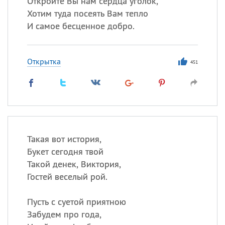
Откройте Вы нам сердца уголок,
Хотим туда посеять Вам тепло
Все
ИМЕНА
И самое бесценное добро.
Сегодня празднуют именины
Открытка
451
Александр
,
Макар
Анна
Посмотреть значение
и
происхождение
Такая вот история,
Букет сегодня твой
Такой денек, Виктория,
Гостей веселый рой.
Пусть с суетой приятною
Забудем про года,