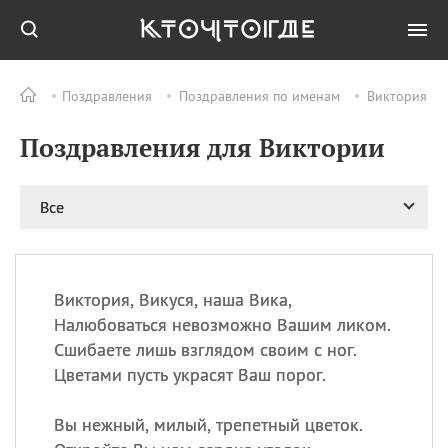
Поздравления
Поздравления по именам
Виктория
Все
ПРАЗДНИКИ
Поздравления для Виктории
08.08
День «Счастье
случается» (Happiness
Happens Day)
Все
08.08
День мира в Аугсбурге
08.08
Ермолаев день
09.08
День святого
великомученика
Виктория, Викуся, наша Вика,
Пантелеймона –
Налюбоваться невозможно Вашим ликом.
покровителя всех
Сшибаете лишь взглядом своим с ног.
врачей и целителя
Цветами пусть украсят Ваш порог.
больных
09.08
День книголюбов (Book
Вы нежный, милый, трепетный цветок.
Lovers Day)