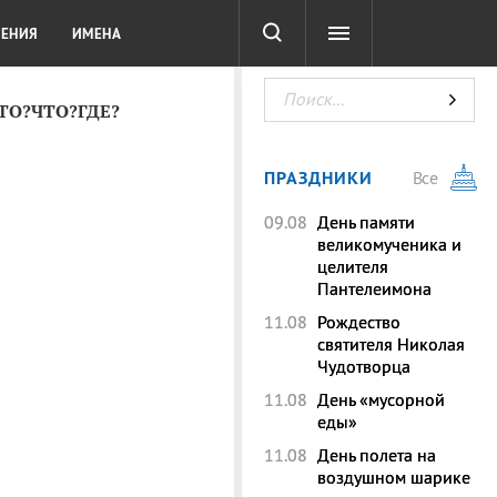
СОТА
DIGITAL
ТЕСТЫ
ЛЕНИЯ
ИМЕНА
КТО?ЧТО?ГДЕ?
ПРАЗДНИКИ
Все
09.08
День памяти
великомученика и
целителя
Пантелеимона
11.08
Рождество
святителя Николая
Чудотворца
11.08
День «мусорной
еды»
11.08
День полета на
воздушном шарике