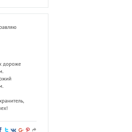
дравляю
ех дороже
м.
хожий
м.
хранитель,
пех!