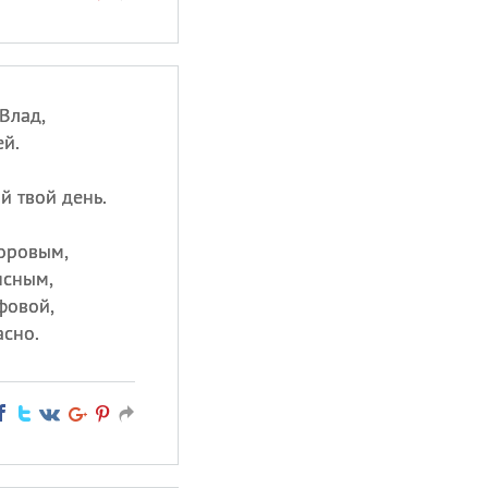
Влад,
ей.
й твой день.
оровым,
ясным,
фовой,
асно.