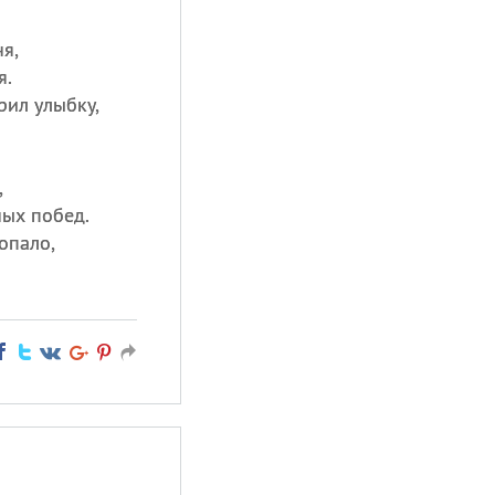
я,
я.
рил улыбку,
.
,
ых побед.
топало,