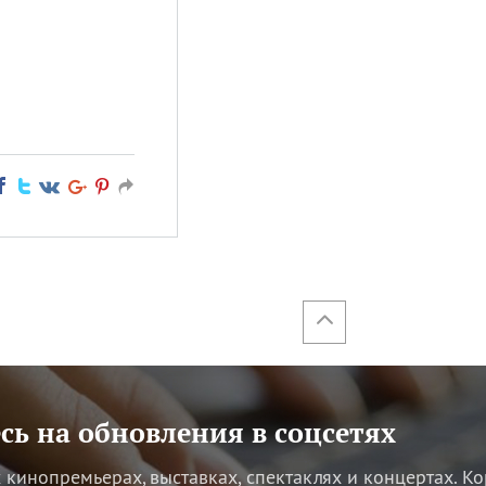
ь на обновления в соцсетях
кинопремьерах, выставках, спектаклях и концертах.
Ко