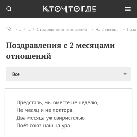
С годовщиной отношений
На 2 месяца
Позд
Все
ПРАЗДНИКИ
Поздравления с 2 месяцами
09.08
День памяти жертв
атомной
отношений
бомбардировки
Нагасаки
09.08
День переплетов
Все
09.08
Национальный женский
день
09.08
Национальный день
Представь, мы вместе не неделю,
рисового пудинга
Не месяц и не полтора.
09.08
День Дымняшки
Два месяца уж свиристелью
(Smokey Bear Day)
Поёт союз наш на ура!