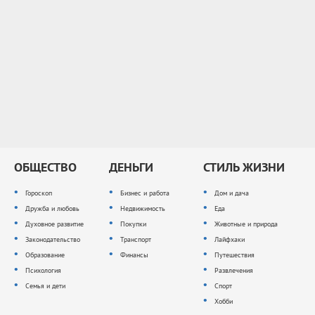
ОБЩЕСТВО
ДЕНЬГИ
СТИЛЬ ЖИЗНИ
Гороскоп
Бизнес и работа
Дом и дача
Дружба и любовь
Недвижимость
Еда
Духовное развитие
Покупки
Животные и природа
Законодательство
Транспорт
Лайфхаки
Образование
Финансы
Путешествия
Психология
Развлечения
Семья и дети
Спорт
Хобби