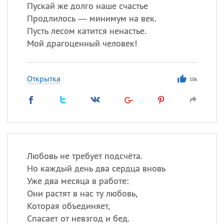
Все
ИМЕНА
Пускай же долго наше счастье
Продлилось — минимум на век.
Сегодня празднуют именины
Пусть лесом катится ненастье.
Мой драгоценный человек!
Сергей
, Теодор,
Федор
Посмотреть значение
и
Открытка
происхождение
106
Любовь не требует подсчёта.
Но каждый день два сердца вновь
Уже два месяца в работе:
Они растят в нас ту любовь,
Которая объединяет,
Спасает от невзгод и бед.