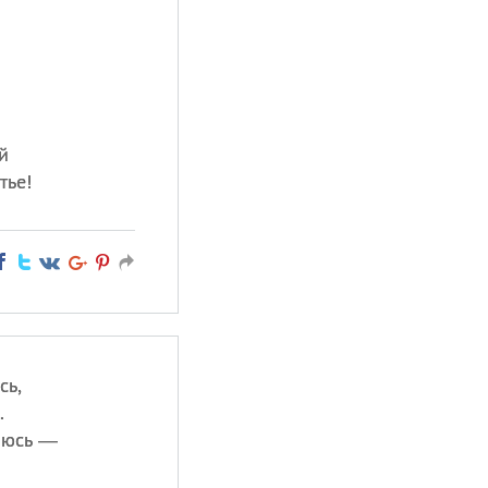
.
й
тье!
сь,
.
аюсь —