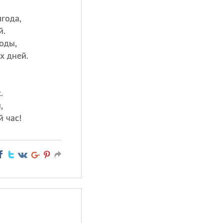
года,
й.
годы,
х дней.
.
,
 час!