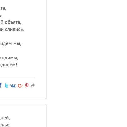
та,
,
й объята,
и слились.
 идём мы,
бходимы,
вдвоём!
ней,
енье.