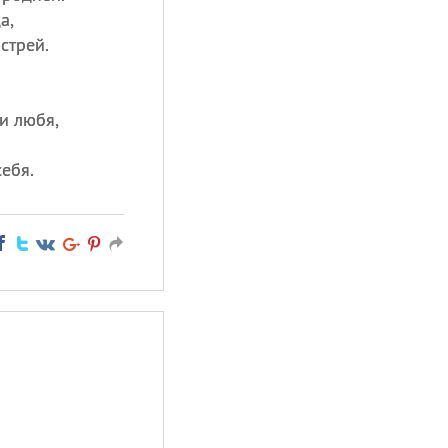
а,
стрей.
и любя,
себя.