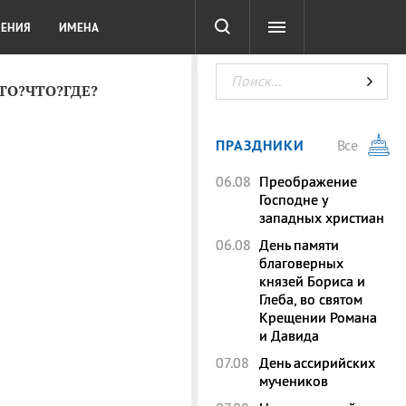
СОТА
DIGITAL
ТЕСТЫ
ЛЕНИЯ
ИМЕНА
КТО?ЧТО?ГДЕ?
ПРАЗДНИКИ
Все
06.08
Преображение
Господне у
западных христиан
06.08
День памяти
благоверных
князей Бориса и
Глеба, во святом
Крещении Романа
и Давида
07.08
День ассирийских
мучеников