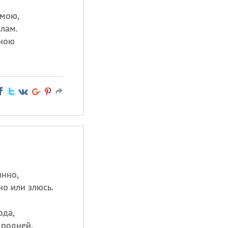
мою,
лам.
мною
инно,
но или злюсь.
ода,
 родней.