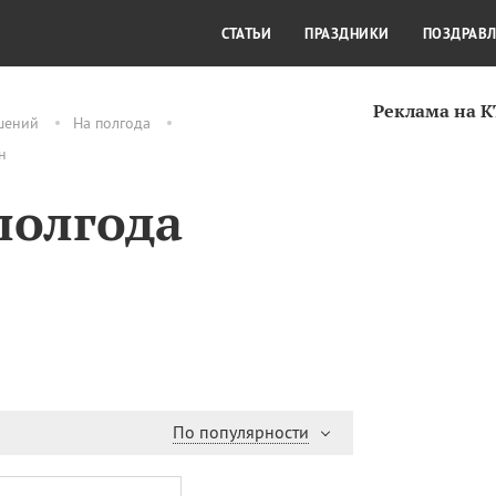
СТИЛЬ ЖИЗНИ
КУЛЬТУРА
КРА
СТАТЬИ
ПРАЗДНИКИ
ПОЗДРАВ
Реклама на 
шений
На полгода
н
полгода
По популярности