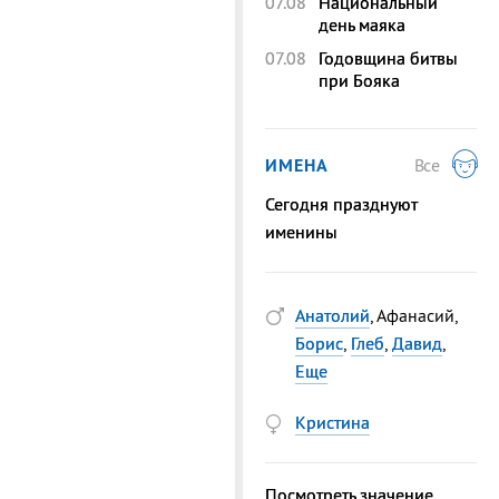
07.08
Национальный
день маяка
07.08
Годовщина битвы
при Бояка
ИМЕНА
Все
Сегодня празднуют
именины
Анатолий
, Афанасий,
Борис
,
Глеб
,
Давид
,
Еще
Кристина
Посмотреть значение