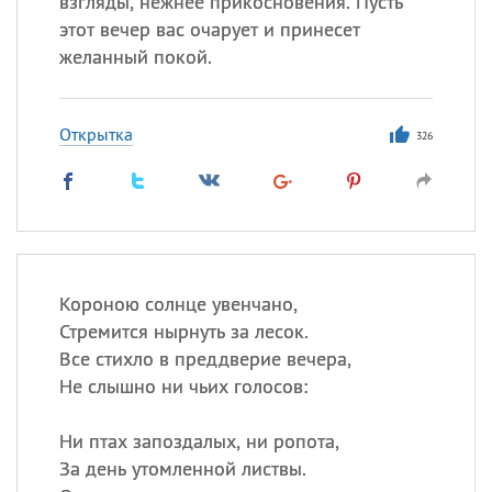
взгляды, нежнее прикосновения. Пусть
Все
ИМЕНА
этот вечер вас очарует и принесет
Сегодня празднуют именины
желанный покой.
Герман
,
Иван
,
Клим
,
Еще
Открытка
326
Анфиса
Посмотреть значение
и
происхождение
Короною солнце увенчано,
Стремится нырнуть за лесок.
Все стихло в преддверие вечера,
Не слышно ни чьих голосов:
Ни птах запоздалых, ни ропота,
За день утомленной листвы.