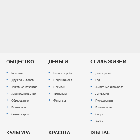
ОБЩЕСТВО
ДЕНЬГИ
СТИЛЬ ЖИЗНИ
Гороскоп
Бизнес и работа
Дом и дача
Дружба и любовь
Недвижимость
Еда
Духовное развитие
Покупки
Животные и природа
Законодательство
Транспорт
Лайфхаки
Образование
Финансы
Путешествия
Психология
Развлечения
Семья и дети
Спорт
Хобби
КУЛЬТУРА
КРАСОТА
DIGITAL