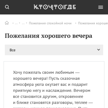
Пожелания спокойной ночи
Пожелания хорошег
Все
ПРАЗДНИКИ
Пожелания хорошего вечера
09.08
День памяти
великомученика и
целителя Пантелеимона
Все
11.08
Рождество святителя
Николая Чудотворца
11.08
День «мусорной еды»
11.08
День полета на
Хочу пожелать своим любимым —
воздушном шарике
хорошего вечера! Пусть сказочная
11.08
День Святой Клары —
атмосфера уюта окутает вас и подарит
покровительницы
приятную негу и наслаждение. Вечером
телевидения
все становится другим, откровеннее
и ближе становятся разговоры, теплее —