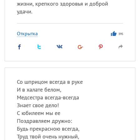
Все
ИМЕНА
жизни, крепкого здоровья и доброй
удачи.
Сегодня празднуют именины
Сергей
, Теодор,
Федор
Открытка
395
Посмотреть значение
и
происхождение
Со шприцом всегда в руке
И в халате белом,
Медсестра всегда-всегда
Знает свое дело!
С юбилеем мы ее
Поздравляем дружно:
Будь прекрасною всегда,
Труд твой очень нужный,