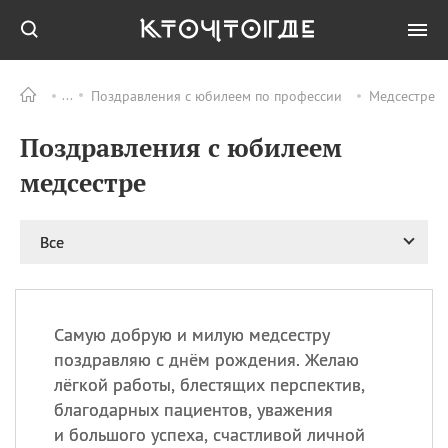
Поздравления с юбилеем по профессии
Медсестре
Все
ПРАЗДНИКИ
Поздравления с юбилеем
09.08
День памяти жертв
атомной
медсестре
бомбардировки
Нагасаки
09.08
День переплетов
Все
09.08
Национальный женский
день
09.08
Национальный день
Самую добрую и милую медсестру
рисового пудинга
поздравляю с днём рождения. Желаю
09.08
День Дымняшки
лёгкой работы, блестящих перспектив,
(Smokey Bear Day)
благодарных пациентов, уважения
и большого успеха, счастливой личной