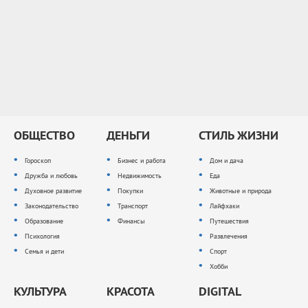
ОБЩЕСТВО
ДЕНЬГИ
СТИЛЬ ЖИЗНИ
Гороскоп
Бизнес и работа
Дом и дача
Дружба и любовь
Недвижимость
Еда
Духовное развитие
Покупки
Животные и природа
Законодательство
Транспорт
Лайфхаки
Образование
Финансы
Путешествия
Психология
Развлечения
Семья и дети
Спорт
Хобби
КУЛЬТУРА
КРАСОТА
DIGITAL