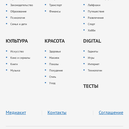
Законодательство
Транспорт
Лайфхаки
Образование
Финансы
Путешествия
Психология
Развлечения
Семья и дети
Спорт
Хобби
КУЛЬТУРА
КРАСОТА
DIGITAL
Искусство
Здоровье
Гаджеты
Кино и сериалы
Макияж
Игры
Книги
Показы
Интернет
Музыка
Похудение
Технологии
Стиль
Уход
ТЕСТЫ
Медиакит
Контакты
Соглашение