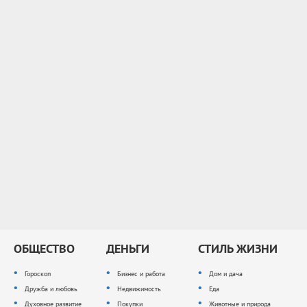
ОБЩЕСТВО
ДЕНЬГИ
СТИЛЬ ЖИЗНИ
Гороскоп
Бизнес и работа
Дом и дача
Дружба и любовь
Недвижимость
Еда
Духовное развитие
Покупки
Животные и природа