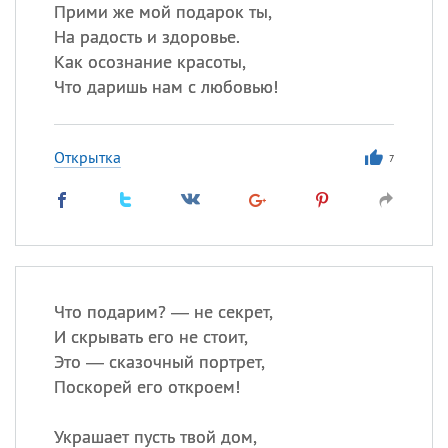
Прими же мой подарок ты,
На радость и здоровье.
Все
ИМЕНА
Как осознание красоты,
Сегодня празднуют именины
Что даришь нам с любовью!
Александр
,
Макар
Открытка
7
Анна
Посмотреть значение
и
происхождение
Что подарим? — не секрет,
И скрывать его не стоит,
Это — сказочный портрет,
Поскорей его откроем!
Украшает пусть твой дом,