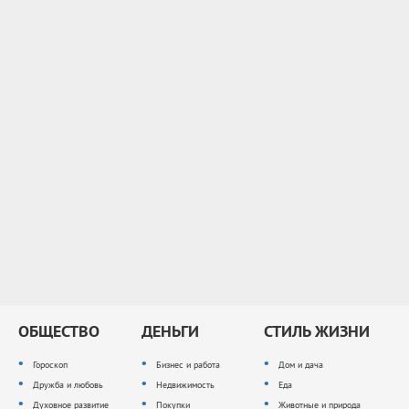
ОБЩЕСТВО
ДЕНЬГИ
СТИЛЬ ЖИЗНИ
Гороскоп
Бизнес и работа
Дом и дача
Дружба и любовь
Недвижимость
Еда
Духовное развитие
Покупки
Животные и природа