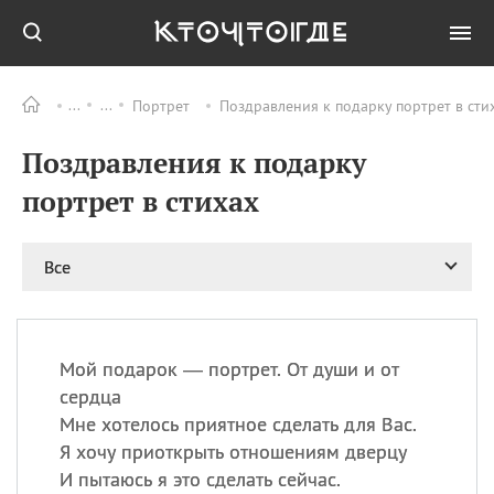
Портрет
Поздравления к подарку портрет в сти
Все
ПРАЗДНИКИ
Поздравления к подарку
09.08
День памяти
великомученика и
портрет в стихах
целителя Пантелеимона
11.08
Рождество святителя
Николая Чудотворца
Все
11.08
День «мусорной еды»
11.08
День полета на
воздушном шарике
Мой подарок — портрет. От души и от
11.08
День Святой Клары —
сердца
покровительницы
Мне хотелось приятное сделать для Вас.
телевидения
Я хочу приоткрыть отношениям дверцу
И пытаюсь я это сделать сейчас.