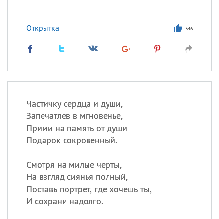
Все
ИМЕНА
Сегодня празднуют именины
Открытка
346
Герман
,
Иван
,
Клим
,
Еще
Анфиса
Посмотреть значение
и
Частичку сердца и души,
происхождение
Запечатлев в мгновенье,
Прими на память от души
Подарок сокровенный.
Смотря на милые черты,
На взгляд сиянья полный,
Поставь портрет, где хочешь ты,
И сохрани надолго.