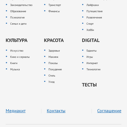
Законодательство
Транспорт
Лайфхаки
Образование
Финансы
Путешествия
Психология
Развлечения
Семья и дети
Спорт
Хобби
КУЛЬТУРА
КРАСОТА
DIGITAL
Искусство
Здоровье
Гаджеты
Кино и сериалы
Макияж
Игры
Книги
Показы
Интернет
Музыка
Похудение
Технологии
Стиль
Уход
ТЕСТЫ
Медиакит
Контакты
Соглашение