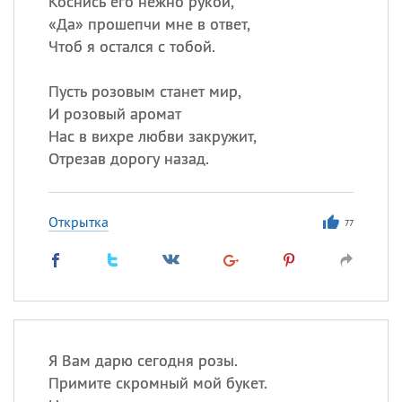
Коснись его нежно рукой,
«
Да» прошепчи мне в ответ,
Чтоб я остался с тобой.
Все
ИМЕНА
Сегодня празднуют именины
Пусть розовым станет мир,
И розовый аромат
Нас в вихре любви закружит,
Анатолий
, Афанасий,
Борис
Отрезав дорогу назад.
,
Еще
Кристина
Открытка
77
Посмотреть значение
и
происхождение
Я Вам дарю сегодня розы.
Примите скромный мой букет.