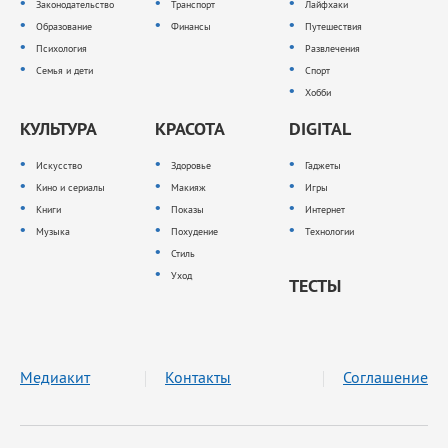
Законодательство
Транспорт
Лайфхаки
Образование
Финансы
Путешествия
Психология
Развлечения
Семья и дети
Спорт
Хобби
КУЛЬТУРА
КРАСОТА
DIGITAL
Искусство
Здоровье
Гаджеты
Кино и сериалы
Макияж
Игры
Книги
Показы
Интернет
Музыка
Похудение
Технологии
Стиль
Уход
ТЕСТЫ
Медиакит
Контакты
Соглашение