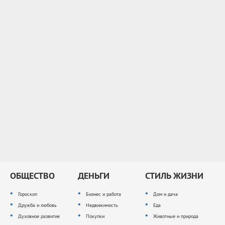
ОБЩЕСТВО
ДЕНЬГИ
СТИЛЬ ЖИЗНИ
Гороскоп
Бизнес и работа
Дом и дача
Дружба и любовь
Недвижимость
Еда
Духовное развитие
Покупки
Животные и природа