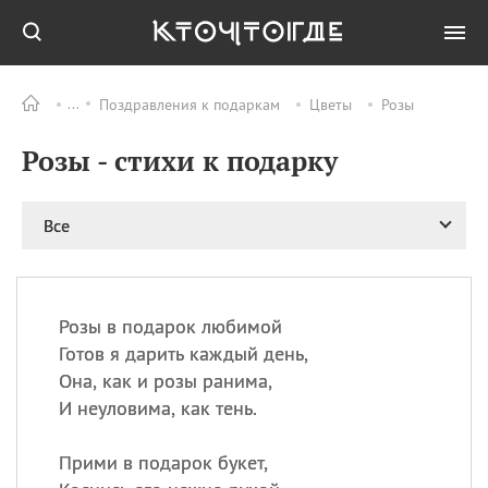
Поздравления к подаркам
Цветы
Розы
Все
ПРАЗДНИКИ
Розы - стихи к подарку
06.08
Преображение
Господне у западных
христиан
Все
06.08
День памяти
благоверных князей
Бориса и Глеба, во
святом Крещении
Романа и Давида
Розы в подарок любимой
Готов я дарить каждый день,
07.08
День ассирийских
мучеников
Она, как и розы ранима,
И неуловима, как тень.
07.08
Национальный день
маяка
Прими в подарок букет,
07.08
Годовщина битвы при
Бояка