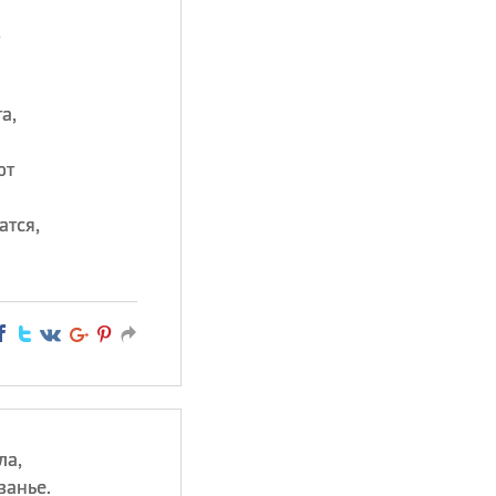
,
а,
ют
атся,
ла,
ванье.