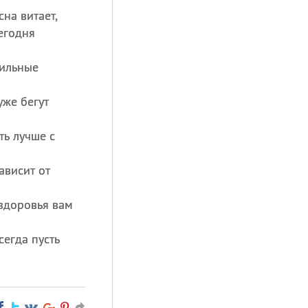
на витает,
егодня
тильные
уже бегут
ть лучше с
ависит от
 здоровья вам
егда пусть