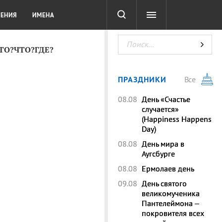
СОТА
DIGITAL
ТЕСТЫ
ЛЕНИЯ
ИМЕНА
КТО?ЧТО?ГДЕ?
ПРАЗДНИКИ
Все
08.08
День «Счастье
случается»
(Happiness Happens
Day)
08.08
День мира в
Аугсбурге
08.08
Ермолаев день
09.08
День святого
великомученика
Пантелеймона –
покровителя всех