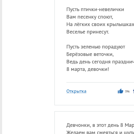
Пусть птички-невелички
Вам песенку споют,
На лёгких своих крылышка
Веселье принесут.
Пусть зеленью порадуют
Берёзовые веточки,
Ведь день сегодня праздн
8 марта, девочки!
Открытка
396
Девчонки, в этот день 8 Ма
Желаем вам смеяться и шути