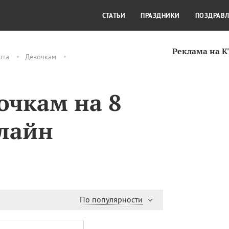
СТИЛЬ ЖИЗНИ
КУЛЬТУРА
КРА
СТАТЬИ
ПРАЗДНИКИ
ПОЗДРАВ
Реклама на 
рта
Девочкам
очкам на 8
нлайн
По популярности