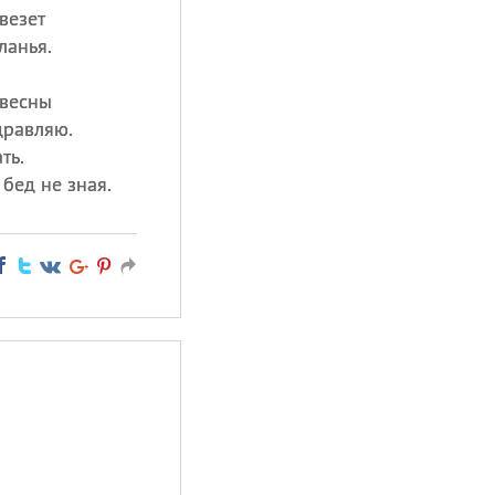
везет
ланья.
 весны
дравляю.
ть.
 бед не зная.