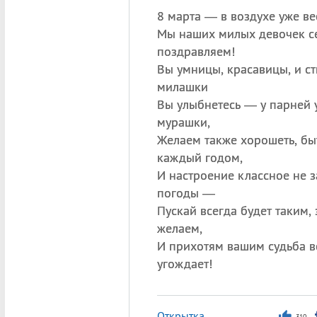
8 марта — в воздухе уже вес
Мы наших милых девочек с
поздравляем!
Вы умницы, красавицы, и с
милашки
Вы улыбнетесь — у парней 
мурашки,
Желаем также хорошеть, бы
каждый годом,
И настроение классное не з
погоды —
Пускай всегда будет таким,
желаем,
И прихотям вашим судьба вс
угождает!
Открытка
310