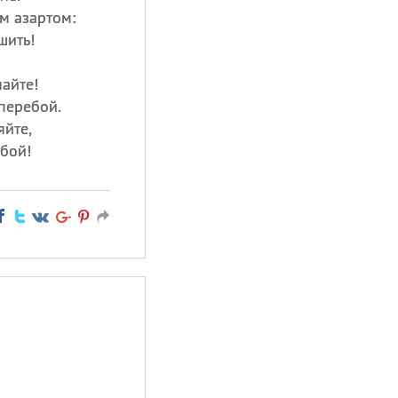
м азартом:
шить!
найте!
перебой.
яйте,
бой!