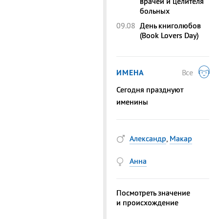
врачей и целителя
больных
09.08
День книголюбов
(Book Lovers Day)
ИМЕНА
Все
Сегодня празднуют
именины
Александр
,
Макар
Анна
Посмотреть значение
и происхождение