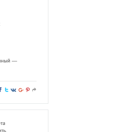
х
ичный —
рта
ть.