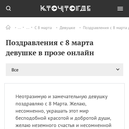
С 8 марта
Девушке
Поздравления с 8 марта 
Все
ПРАЗДНИКИ
Поздравления с 8 марта
11.08
Рождество святителя
Николая Чудотворца
девушке в прозе онлайн
11.08
День «мусорной еды»
11.08
День полета на
Все
воздушном шарике
12.08
Курбан Байрам —
праздник
жертвоприношения
Неотразимую и замечательную девушку
12.08
День
поздравляю с 8 Марта. Желаю,
Военно‑воздушных сил
несомненно, украшать этот мир
(День ВВС) РФ
бесподобной красотой и добротой души,
желаю неземного счастья и несомненной