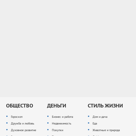
ОБЩЕСТВО
ДЕНЬГИ
СТИЛЬ ЖИЗНИ
Гороскоп
Бизнес и работа
Дом и дача
Дружба и любовь
Недвижимость
Еда
Духовное развитие
Покупки
Животные и природа