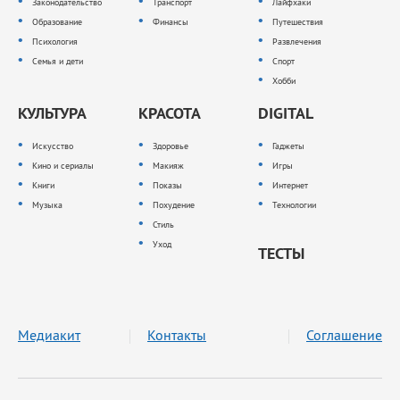
Законодательство
Транспорт
Лайфхаки
Образование
Финансы
Путешествия
Психология
Развлечения
Семья и дети
Спорт
Хобби
КУЛЬТУРА
КРАСОТА
DIGITAL
Искусство
Здоровье
Гаджеты
Кино и сериалы
Макияж
Игры
Книги
Показы
Интернет
Музыка
Похудение
Технологии
Стиль
Уход
ТЕСТЫ
Медиакит
Контакты
Соглашение