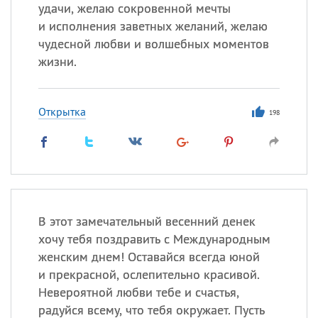
Все
ИМЕНА
удачи, желаю сокровенной мечты
и исполнения заветных желаний, желаю
Сегодня празднуют именины
чудесной любви и волшебных моментов
жизни.
Акакий
,
Василий
,
Иван
,
Еще
Открытка
198
Алена
,
Анастасия
,
Антонина
,
Еще
Посмотреть значение
и
происхождение
В этот замечательный весенний денек
хочу тебя поздравить с Международным
женским днем! Оставайся всегда юной
и прекрасной, ослепительно красивой.
Невероятной любви тебе и счастья,
радуйся всему, что тебя окружает. Пусть