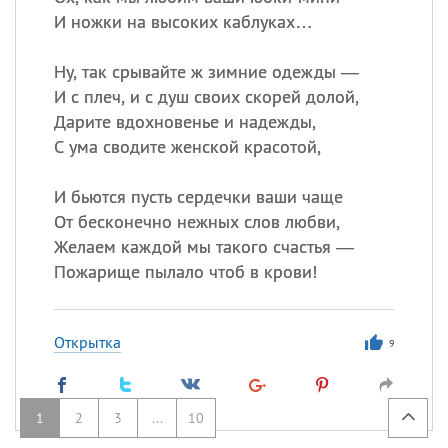
И ножки на высоких каблуках…
Ну, так срывайте ж зимние одежды —
И с плеч, и с душ своих скорей долой,
Дарите вдохновенье и надежды,
С ума сводите женской красотой,
И бьются пусть сердечки ваши чаще
От бесконечно нежных слов любви,
Желаем каждой мы такого счастья —
Пожарище пылало чтоб в крови!
Открытка
9
1
2
3
...
10