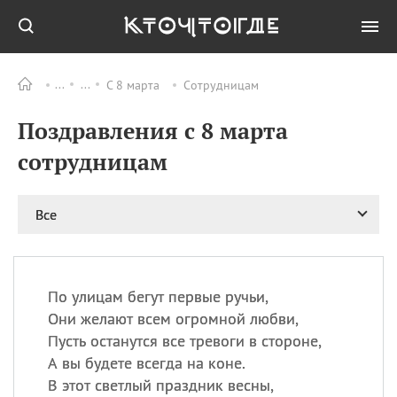
С 8 марта
Сотрудницам
Все
ПРАЗДНИКИ
Поздравления с 8 марта
09.08
День памяти
великомученика и
сотрудницам
целителя Пантелеимона
11.08
Рождество святителя
Николая Чудотворца
Все
11.08
День «мусорной еды»
11.08
День полета на
воздушном шарике
По улицам бегут первые ручьи,
11.08
День Святой Клары —
Они желают всем огромной любви,
покровительницы
Пусть останутся все тревоги в стороне,
телевидения
А вы будете всегда на коне.
В этот светлый праздник весны,