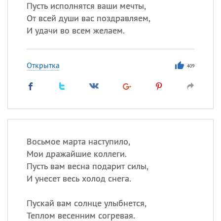
Все
ИМЕНА
Пусть исполнятся ваши мечты,
От всей души вас поздравляем,
Сегодня празднуют именины
И удачи во всем желаем.
Герман
,
Иван
,
Клим
,
Еще
Открытка
409
Анфиса
Посмотреть значение
и
происхождение
Восьмое марта наступило,
Мои дражайшие коллеги.
Пусть вам весна подарит силы,
И унесет весь холод снега.
Пускай вам солнце улыбнется,
Теплом весенним согревая.