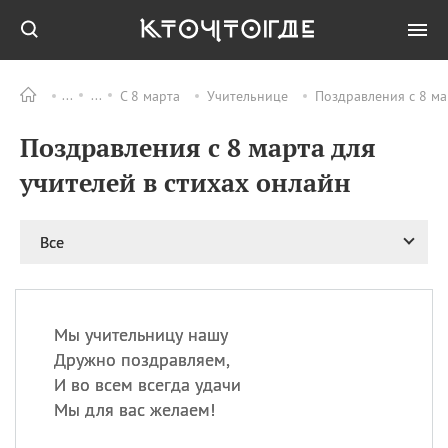
С 8 марта
Учительнице
Поздравления с 8 ма
Все
ПРАЗДНИКИ
Поздравления с 8 марта для
08.08
День «Счастье
случается» (Happiness
учителей в стихах онлайн
Happens Day)
08.08
День мира в Аугсбурге
Все
08.08
Ермолаев день
09.08
День святого
великомученика
Пантелеймона –
Мы учительницу нашу
покровителя всех
врачей и целителя
Дружно поздравляем,
больных
И во всем всегда удачи
09.08
День книголюбов (Book
Мы для вас желаем!
Lovers Day)