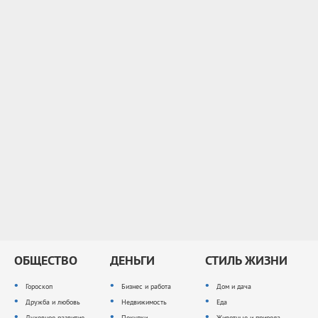
ОБЩЕСТВО
ДЕНЬГИ
СТИЛЬ ЖИЗНИ
Гороскоп
Бизнес и работа
Дом и дача
Дружба и любовь
Недвижимость
Еда
Духовное развитие
Покупки
Животные и природа