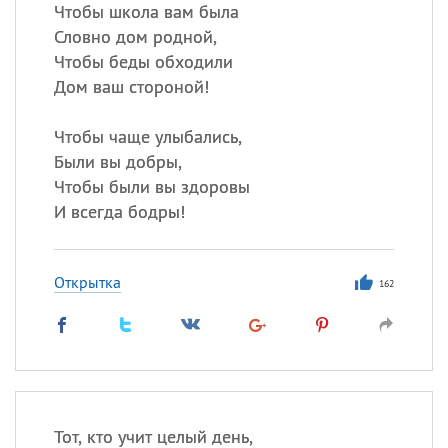
Чтобы школа вам была
Словно дом родной,
Все
ИМЕНА
Чтобы беды обходили
Сегодня празднуют именины
Дом ваш стороной!
Чтобы чаще улыбались,
Александр
,
Макар
Были вы добры,
Анна
Чтобы были вы здоровы
И всегда бодры!
Посмотреть значение
и
происхождение
Открытка
162
Тот, кто учит целый день,