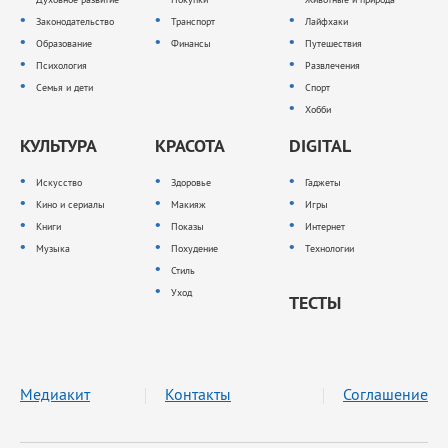
Законодательство
Транспорт
Лайфхаки
Образование
Финансы
Путешествия
Психология
Развлечения
Семья и дети
Спорт
Хобби
КУЛЬТУРА
КРАСОТА
DIGITAL
Искусство
Здоровье
Гаджеты
Кино и сериалы
Макияж
Игры
Книги
Показы
Интернет
Музыка
Похудение
Технологии
Стиль
Уход
ТЕСТЫ
Медиакит
Контакты
Соглашение