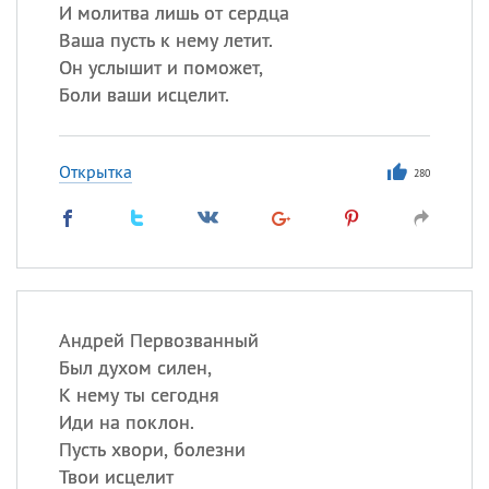
И молитва лишь от сердца
Ваша пусть к нему летит.
Все
ИМЕНА
Он услышит и поможет,
Сегодня празднуют именины
Боли ваши исцелит.
Александр
,
Макар
Открытка
280
Анна
Посмотреть значение
и
происхождение
Андрей Первозванный
Был духом силен,
К нему ты сегодня
Иди на поклон.
Пусть хвори, болезни
Твои исцелит