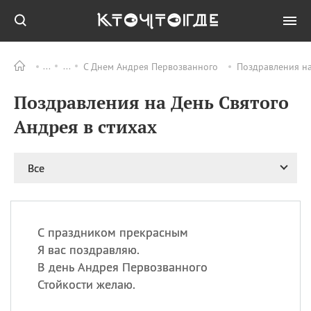
С Днем Андрея Первозванного
Поздравления на
Все
ПРАЗДНИКИ
Поздравления на День Святого
08.08
День «Счастье
случается» (Happiness
Андрея в стихах
Happens Day)
08.08
День мира в Аугсбурге
Все
08.08
Ермолаев день
09.08
День святого
великомученика
Пантелеймона –
С праздником прекрасным
покровителя всех
врачей и целителя
Я вас поздравляю.
больных
В день Андрея Первозванного
09.08
День книголюбов (Book
Стойкости желаю.
Lovers Day)