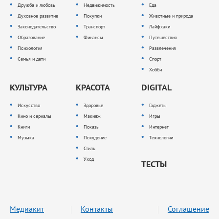
Дружба и любовь
Недвижимость
Еда
Духовное развитие
Покупки
Животные и природа
Законодательство
Транспорт
Лайфхаки
Образование
Финансы
Путешествия
Психология
Развлечения
Семья и дети
Спорт
Хобби
КУЛЬТУРА
КРАСОТА
DIGITAL
Искусство
Здоровье
Гаджеты
Кино и сериалы
Макияж
Игры
Книги
Показы
Интернет
Музыка
Похудение
Технологии
Стиль
Уход
ТЕСТЫ
Медиакит
Контакты
Соглашение