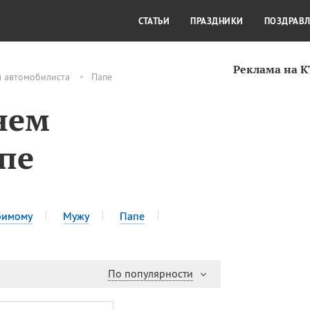
СТИЛЬ ЖИЗНИ
КУЛЬТУРА
КРА
СТАТЬИ
ПРАЗДНИКИ
ПОЗДРАВ
Реклама на 
м автомобилиста
Папе
нем
пе
имому
Мужу
Папе
По популярности