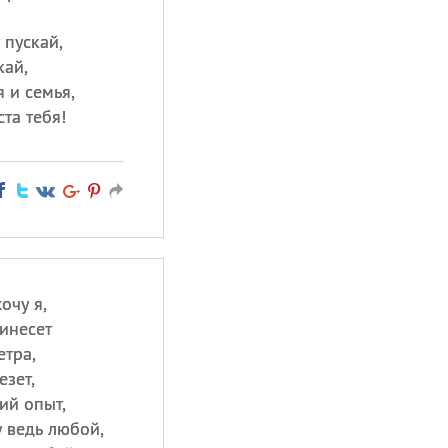
 пускай,
кай,
 и семья,
та тебя!
очу я,
инесет
етра,
езет,
ий опыт,
 ведь любой,