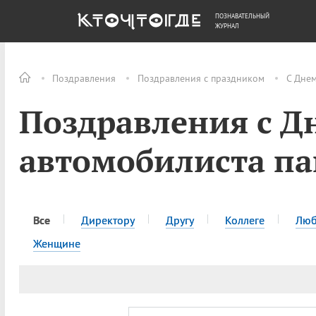
ПОЗНАВАТЕЛЬНЫЙ
ОБЩЕСТВО
ДЕНЬГИ
ЖУРНАЛ
Поздравления
Поздравления с праздником
С Дне
Поздравления с Д
автомобилиста па
Все
Директору
Другу
Коллеге
Люб
Женщине