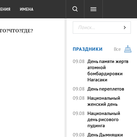
СОТА
DIGITAL
ТЕСТЫ
ЛЕНИЯ
ИМЕНА
КТО?ЧТО?ГДЕ?
ПРАЗДНИКИ
Все
09.08
День памяти жертв
атомной
бомбардировки
Нагасаки
09.08
День переплетов
09.08
Национальный
женский день
09.08
Национальный
день рисового
пудинга
09.08
День Дымняшки