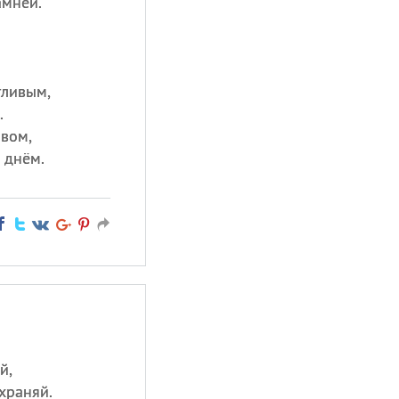
амней.
тливым,
.
ивом,
 днём.
й,
храняй.