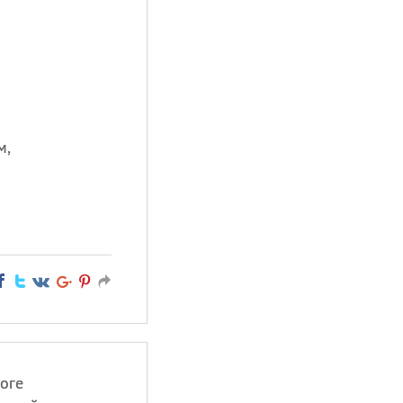
м,
оге