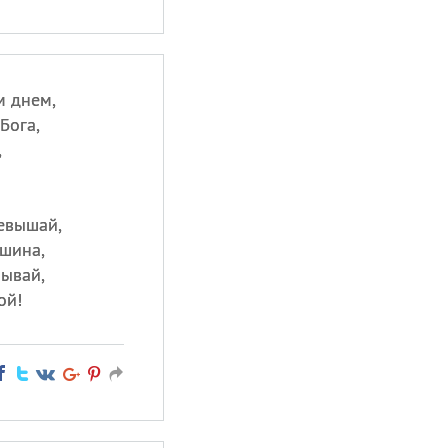
м днем,
Бога,
,
ревышай,
ашина,
бывай,
ой!