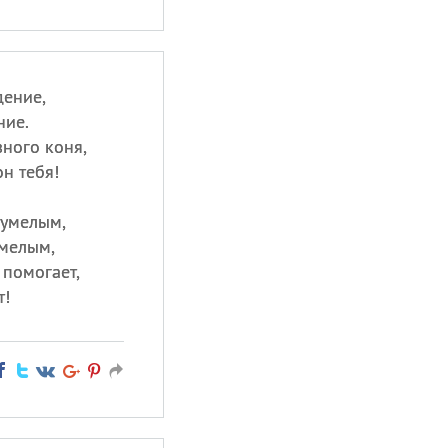
дение,
ние.
ного коня,
н тебя!
 умелым,
смелым,
 помогает,
т!