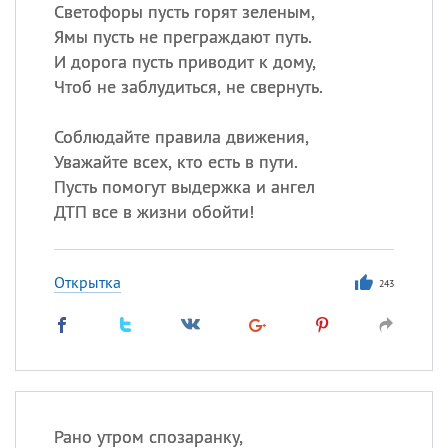
Светофоры пусть горят зеленым,
Ямы пусть не преграждают путь.
Все
ИМЕНА
И дорога пусть приводит к дому,
Сегодня празднуют именины
Чтоб не заблудиться, не свернуть.
Соблюдайте правила движения,
Александр
,
Макар
Уважайте всех, кто есть в пути.
Анна
Пусть помогут выдержка и ангел
ДТП все в жизни обойти!
Посмотреть значение
и
происхождение
Открытка
243
Рано утром спозаранку,