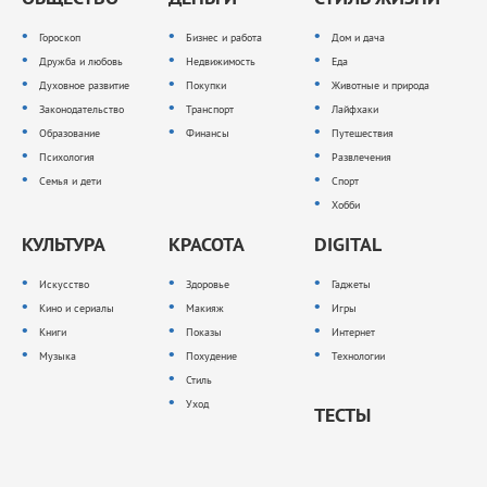
Гороскоп
Бизнес и работа
Дом и дача
Дружба и любовь
Недвижимость
Еда
Духовное развитие
Покупки
Животные и природа
Законодательство
Транспорт
Лайфхаки
Образование
Финансы
Путешествия
Психология
Развлечения
Семья и дети
Спорт
Хобби
КУЛЬТУРА
КРАСОТА
DIGITAL
Искусство
Здоровье
Гаджеты
Кино и сериалы
Макияж
Игры
Книги
Показы
Интернет
Музыка
Похудение
Технологии
Стиль
Уход
ТЕСТЫ