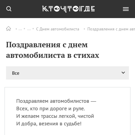
С Днем автомобилиста
Поздравления с днем авт
Все
ПРАЗДНИКИ
Поздравления с днем
08.08
День «Счастье
случается» (Happiness
автомобилиста в стихах
Happens Day)
08.08
День мира в Аугсбурге
Все
08.08
Ермолаев день
09.08
День святого
великомученика
Пантелеймона –
Поздравляем автомобилистов —
покровителя всех
врачей и целителя
Всех, кто при дороге и руле.
больных
И желаем трассы легкой, чистой
09.08
День книголюбов (Book
И добра, везения в судьбе!
Lovers Day)