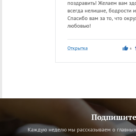
поздравить! Желаем вам з
всегда нелишне, бодрости 
Спасибо вам за то, что окр
любовью!
Открытка
6
Подпишитес
Каждую неделю мы рассказываем о главных 