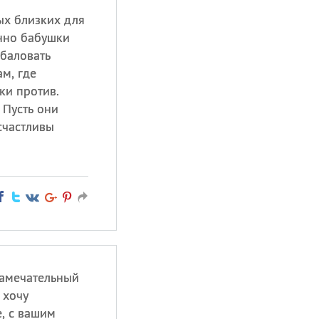
ых близких для
нно бабушки
обаловать
ам, где
ки против.
 Пусть они
счастливы
замечательный
 хочу
, с вашим