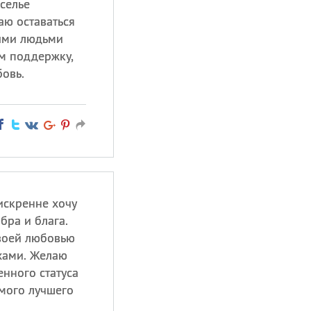
еселье
аю оставаться
ыми людьми
им поддержку,
овь.
искренне хочу
бра и блага.
своей любовью
хами. Желаю
нного статуса
мого лучшего