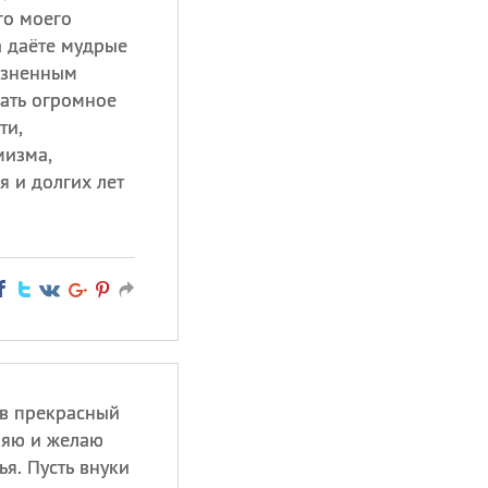
го моего
а даёте мудрые
изненным
зать огромное
ти,
мизма,
я и долгих лет
 в прекрасный
ляю и желаю
ья. Пусть внуки