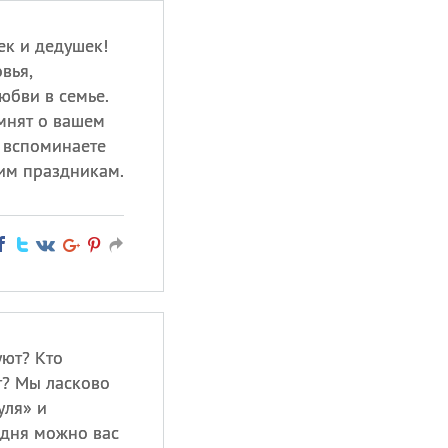
к и дедушек!
вья,
юбви в семье.
омнят о вашем
ы вспоминаете
ким праздникам.
уют? Кто
т? Мы ласково
уля» и
одня можно вас