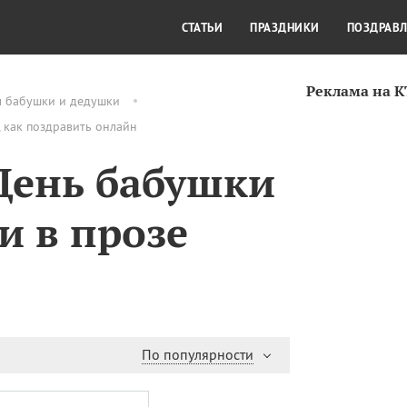
СТИЛЬ ЖИЗНИ
КУЛЬТУРА
КРА
СТАТЬИ
ПРАЗДНИКИ
ПОЗДРАВ
Реклама на 
м бабушки и дедушки
 как поздравить онлайн
День бабушки
и в прозе
По популярности