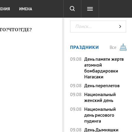
СОТА
DIGITAL
ТЕСТЫ
ЛЕНИЯ
ИМЕНА
КТО?ЧТО?ГДЕ?
ПРАЗДНИКИ
Все
09.08
День памяти жертв
атомной
бомбардировки
Нагасаки
09.08
День переплетов
09.08
Национальный
женский день
09.08
Национальный
день рисового
пудинга
09.08
День Дымняшки