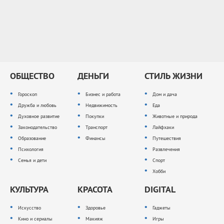
ОБЩЕСТВО
ДЕНЬГИ
СТИЛЬ ЖИЗНИ
Гороскоп
Бизнес и работа
Дом и дача
Дружба и любовь
Недвижимость
Еда
Духовное развитие
Покупки
Животные и природа
Законодательство
Транспорт
Лайфхаки
Образование
Финансы
Путешествия
Психология
Развлечения
Семья и дети
Спорт
Хобби
КУЛЬТУРА
КРАСОТА
DIGITAL
Искусство
Здоровье
Гаджеты
Кино и сериалы
Макияж
Игры