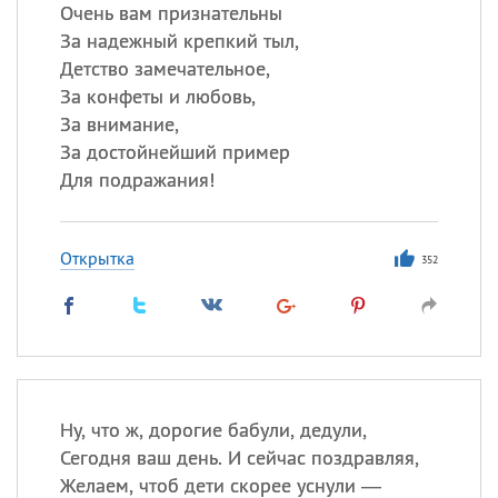
Очень вам признательны
За надежный крепкий тыл,
Все
ИМЕНА
Детство замечательное,
Сегодня празднуют именины
За конфеты и любовь,
За внимание,
За достойнейший пример
Александр
,
Макар
Для подражания!
Анна
Открытка
352
Посмотреть значение
и
происхождение
Ну, что ж, дорогие бабули, дедули,
Сегодня ваш день. И сейчас поздравляя,
Желаем, чтоб дети скорее уснули —