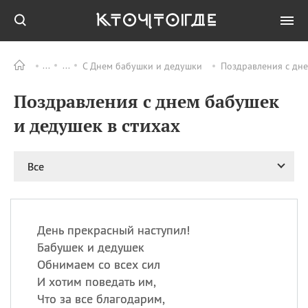
С Днем бабушки и дедушки
Поздравления с дне
Все
ПРАЗДНИКИ
Поздравления с днем бабушек
08.08
День «Счастье
случается» (Happiness
и дедушек в стихах
Happens Day)
08.08
День мира в Аугсбурге
Все
08.08
Ермолаев день
09.08
День святого
великомученика
Пантелеймона –
День прекрасный наступил!
покровителя всех
врачей и целителя
Бабушек и дедушек
больных
Обнимаем со всех сил
09.08
День книголюбов (Book
И хотим поведать им,
Lovers Day)
Что за все благодарим,