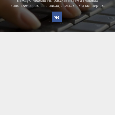
Каждую неделю мы рассказываем о главных
кинопремьерах, выставках, спектаклях и концертах.