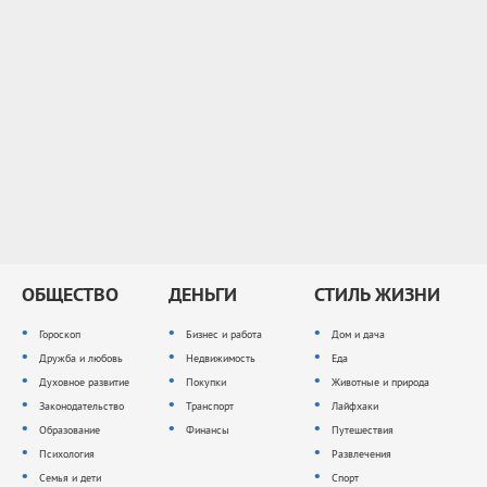
ОБЩЕСТВО
ДЕНЬГИ
СТИЛЬ ЖИЗНИ
Гороскоп
Бизнес и работа
Дом и дача
Дружба и любовь
Недвижимость
Еда
Духовное развитие
Покупки
Животные и природа
Законодательство
Транспорт
Лайфхаки
Образование
Финансы
Путешествия
Психология
Развлечения
Семья и дети
Спорт