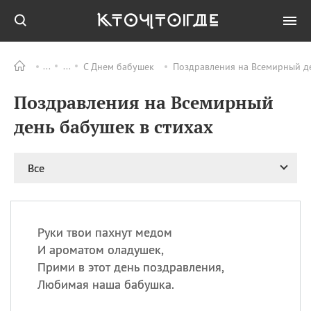
С Днем бабушек
Поздравления на Всемирный де
Все
ПРАЗДНИКИ
Поздравления на Всемирный
08.08
День «Счастье
случается» (Happiness
день бабушек в стихах
Happens Day)
08.08
День мира в Аугсбурге
Все
08.08
Ермолаев день
09.08
День святого
великомученика
Пантелеймона –
Руки твои пахнут медом
покровителя всех
врачей и целителя
И ароматом оладушек,
больных
Прими в этот день поздравления,
09.08
День книголюбов (Book
Любимая наша бабушка.
Lovers Day)