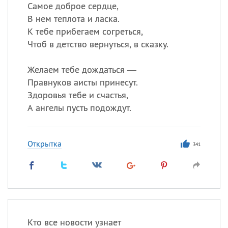
Самое доброе сердце,
В нем теплота и ласка.
Все
ИМЕНА
К тебе прибегаем согреться,
Сегодня празднуют именины
Чтоб в детство вернуться, в сказку.
Желаем тебе дождаться —
Александр
,
Макар
Правнуков аисты принесут.
Анна
Здоровья тебе и счастья,
А ангелы пусть подождут.
Посмотреть значение
и
происхождение
Открытка
341
Кто все новости узнает