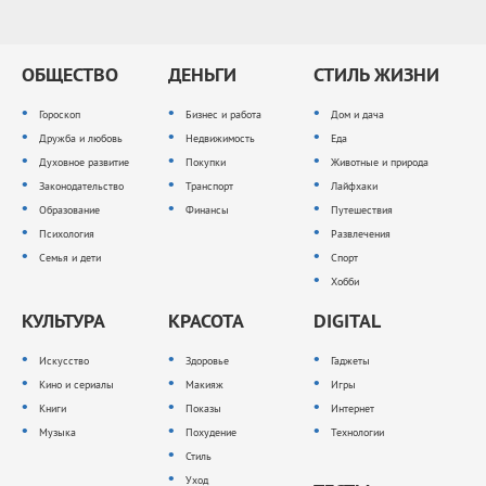
ОБЩЕСТВО
ДЕНЬГИ
СТИЛЬ ЖИЗНИ
Гороскоп
Бизнес и работа
Дом и дача
Дружба и любовь
Недвижимость
Еда
Духовное развитие
Покупки
Животные и природа
Законодательство
Транспорт
Лайфхаки
Образование
Финансы
Путешествия
Психология
Развлечения
Семья и дети
Спорт
Хобби
КУЛЬТУРА
КРАСОТА
DIGITAL
Искусство
Здоровье
Гаджеты
Кино и сериалы
Макияж
Игры
Книги
Показы
Интернет
Музыка
Похудение
Технологии
Стиль
Уход