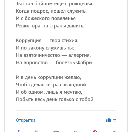
Ты стал бойцом еще с рожденья,
Когда подрос, пошел служить,
И с божеского повеленья
Все
ИМЕНА
Решил врагов страны давить.
Сегодня празднуют именины
Коррупция — твоя стихия.
Анатолий
, Афанасий,
Борис
И по закону служишь ты:
,
Еще
На взяточничество — аллергия,
На воровство — болезнь Фабри.
Кристина
И в день коррупции желаю,
Чтоб сделал ты раз выходной.
Посмотреть значение
и
И об одном, лишь я мечтаю,
происхождение
Побыть весь день только с тобой.
Открытка
70