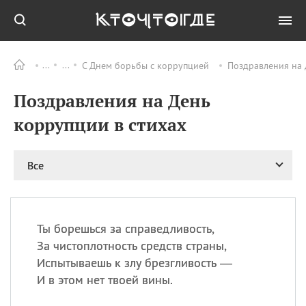
С Днем борьбы с коррупцией
Поздравления на 
Все
ПРАЗДНИКИ
Поздравления на День
06.08
Преображение
Господне у западных
коррупции в стихах
христиан
06.08
День памяти
благоверных князей
Все
Бориса и Глеба, во
святом Крещении
Романа и Давида
07.08
День ассирийских
Ты борешься за справедливость,
мучеников
За чистоплотность средств страны,
07.08
Национальный день
Испытываешь к злу брезгливость —
маяка
И в этом нет твоей вины.
07.08
Годовщина битвы при
Бояка