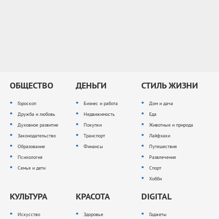
ОБЩЕСТВО
ДЕНЬГИ
СТИЛЬ ЖИЗНИ
Гороскоп
Бизнес и работа
Дом и дача
Дружба и любовь
Недвижимость
Еда
Духовное развитие
Покупки
Животные и природа
Законодательство
Транспорт
Лайфхаки
Образование
Финансы
Путешествия
Психология
Развлечения
Семья и дети
Спорт
Хобби
КУЛЬТУРА
КРАСОТА
DIGITAL
Искусство
Здоровье
Гаджеты