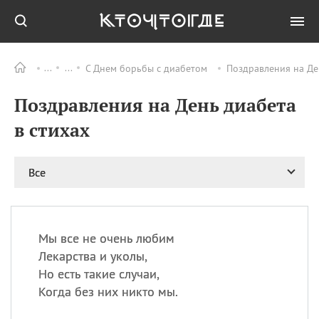
С Днем борьбы с диабетом
Поздравления на Ден
Все
ПРАЗДНИКИ
Поздравления на День диабета
09.08
День памяти
великомученика и
в стихах
целителя Пантелеимона
11.08
Рождество святителя
Николая Чудотворца
Все
11.08
День «мусорной еды»
11.08
День полета на
воздушном шарике
Мы все не очень любим
11.08
День Святой Клары —
Лекарства и уколы,
покровительницы
Но есть такие случаи,
телевидения
Когда без них никто мы.