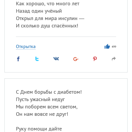
Все
ИМЕНА
Как хорошо, что много лет
Назад один учёный
Сегодня празднуют именины
Открыл для мира инсулин —
И сколько душ спасённых!
Герман
,
Иван
,
Клим
,
Еще
Анфиса
Открытка
499
Посмотреть значение
и
происхождение
С Днем борьбы с диабетом!
Пусть ужасный недуг
Мы поборем всем светом,
Он нам вовсе не друг!
Руку помощи дайте