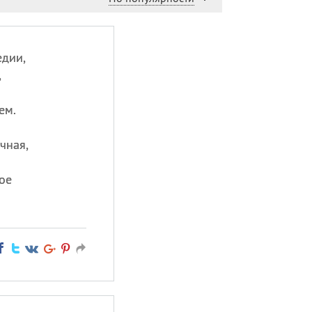
едии,
,
ем.
чная,
.
ое