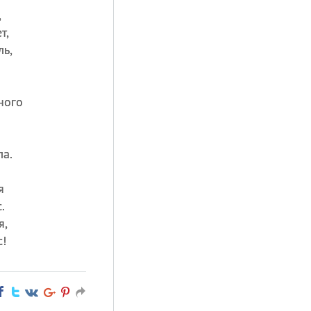
,
т,
ь,
ного
ла.
я
.
я,
с!