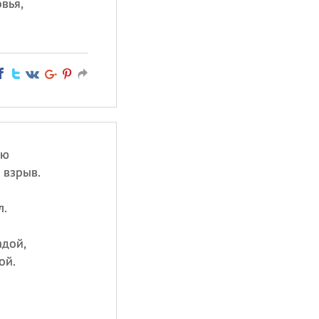
вья,
аю
 взрыв.
л.
адой,
ой.