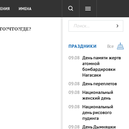
СОТА
DIGITAL
ТЕСТЫ
ЛЕНИЯ
ИМЕНА
КТО?ЧТО?ГДЕ?
ПРАЗДНИКИ
Все
09.08
День памяти жертв
атомной
бомбардировки
Нагасаки
09.08
День переплетов
09.08
Национальный
женский день
09.08
Национальный
день рисового
пудинга
09.08
День Дымняшки