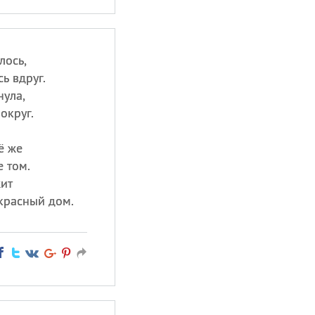
лось,
ь вдруг.
нула,
округ.
ё же
 том.
жит
красный дом.