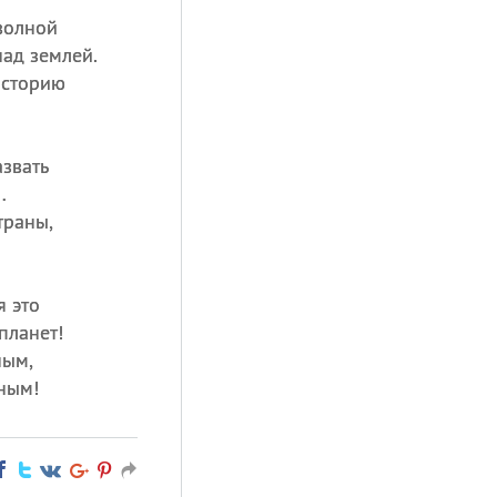
волной
ад землей.
историю
азвать
…
траны,
…
я это
планет!
ным,
ным!