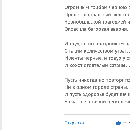
Огромным грибом черною 
Пронесся страшный шепот н
Чернобыльской трагедией 
Окрасила багровая авария.
И трудно это праздником н
С таким количеством утрат
И ленты черные, и траур у с
И хохот оголтелый сатаны
Пусть никогда не повторитс
Ни в одном городе страны, 
И пусть здоровье будет веч
А счастье в жизни бесконеч
Открытка
32