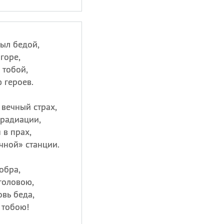
был бедой,
горе,
 тобой,
 героев.
 вечный страх,
 радиации,
 в прах,
ечной» станции.
добра,
головою,
овь беда,
 тобою!