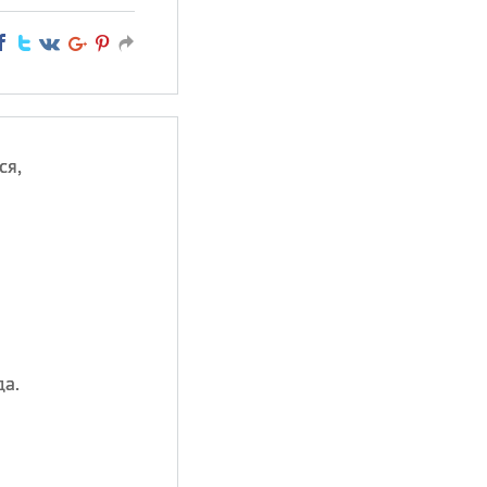
ся,
а.