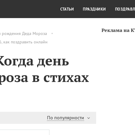
СТИЛЬ ЖИЗНИ
КУЛЬТУРА
КРА
СТАТЬИ
ПРАЗДНИКИ
ПОЗДРАВ
Реклама на 
м рождения Деда Мороза
, как поздравить онлайн
Когда день
оза в стихах
По популярности