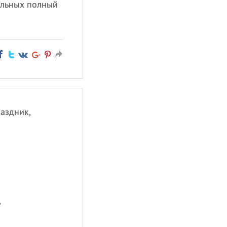
ольных полный
аздник,
,