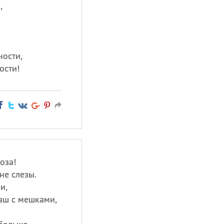
,
ности,
ости!
оза!
не слезы.
и,
аш с мешками,