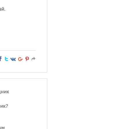
ай.
дник
ник?
ым