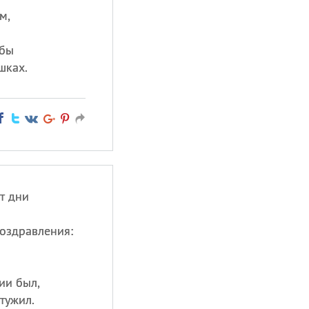
м,
 бы
шках.
т дни
оздравления:
ии был,
тужил.