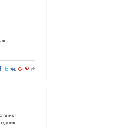
наю,
казник!
аздник.