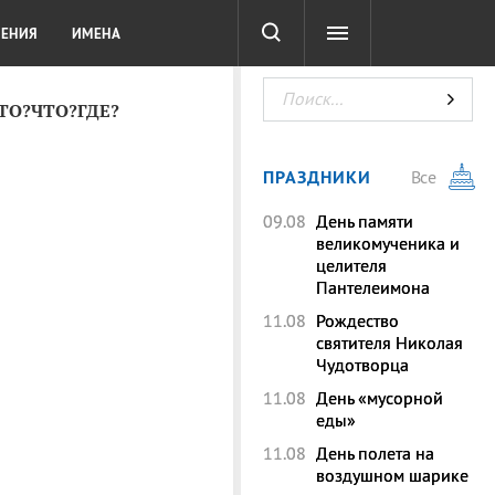
СОТА
DIGITAL
ТЕСТЫ
ЛЕНИЯ
ИМЕНА
КТО?ЧТО?ГДЕ?
ПРАЗДНИКИ
Все
09.08
День памяти
великомученика и
целителя
Пантелеимона
11.08
Рождество
святителя Николая
Чудотворца
11.08
День «мусорной
еды»
11.08
День полета на
воздушном шарике