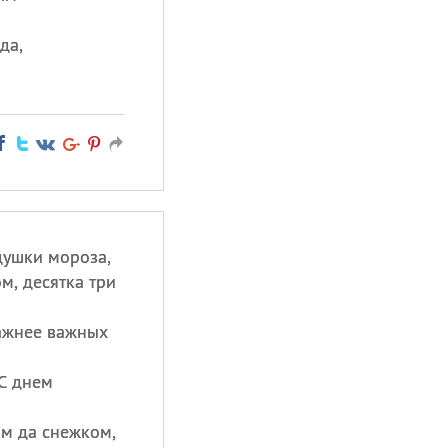
да,
душки мороза,
м, десятка три
ажнее важных
С днем
ом да снежком,