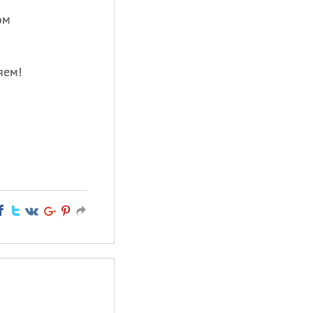
ом
яем!