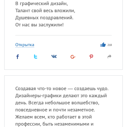
Все
ИМЕНА
В графический дизайн,
Талант свой весь вложили,
Сегодня празднуют именины
Душевных поздравлений.
От нас вы заслужили!
Герман
,
Иван
,
Клим
,
Еще
Анфиса
Открытка
218
Посмотреть значение
и
происхождение
Создавая что-то новое — создаешь чудо.
Дизайнеры-графики делают это каждый
день. Всегда небольшое волшебство,
повседневное и почти незаметное.
Желаем всем, кто работает в этой
профессии, быть незаменимыми и