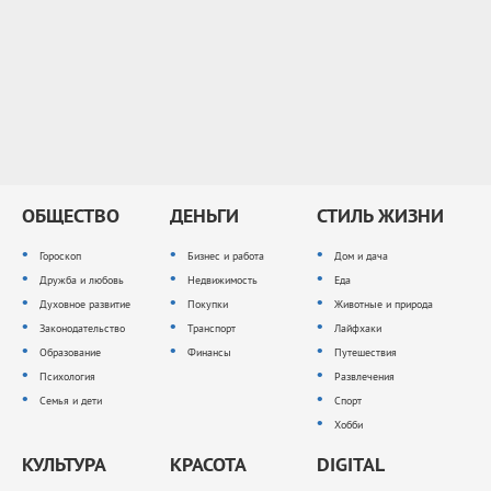
ОБЩЕСТВО
ДЕНЬГИ
СТИЛЬ ЖИЗНИ
Гороскоп
Бизнес и работа
Дом и дача
Дружба и любовь
Недвижимость
Еда
Духовное развитие
Покупки
Животные и природа
Законодательство
Транспорт
Лайфхаки
Образование
Финансы
Путешествия
Психология
Развлечения
Семья и дети
Спорт
Хобби
КУЛЬТУРА
КРАСОТА
DIGITAL