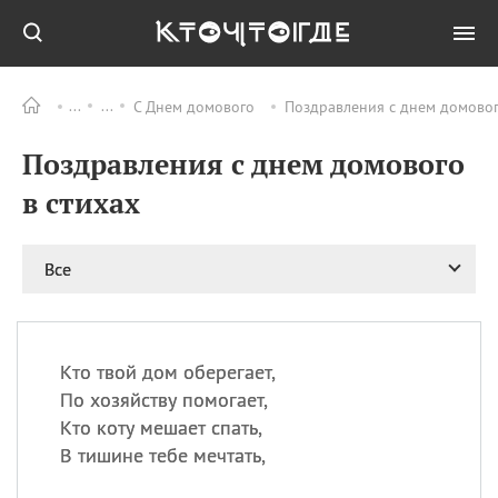
С Днем домового
Поздравления с днем домовог
Все
ПРАЗДНИКИ
Поздравления с днем домового
11.08
Рождество святителя
Николая Чудотворца
в стихах
11.08
День «мусорной еды»
11.08
День полета на
Все
воздушном шарике
12.08
Курбан Байрам —
праздник
жертвоприношения
Кто твой дом оберегает,
12.08
День
По хозяйству помогает,
Военно‑воздушных сил
Кто коту мешает спать,
(День ВВС) РФ
В тишине тебе мечтать,