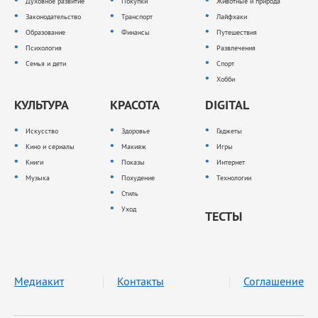
Духовное развитие
Покупки
Животные и природа
Законодательство
Транспорт
Лайфхаки
Образование
Финансы
Путешествия
Психология
Развлечения
Семья и дети
Спорт
Хобби
КУЛЬТУРА
КРАСОТА
DIGITAL
Искусство
Здоровье
Гаджеты
Кино и сериалы
Макияж
Игры
Книги
Показы
Интернет
Музыка
Похудение
Технологии
Стиль
Уход
ТЕСТЫ
Медиакит
Контакты
Соглашение