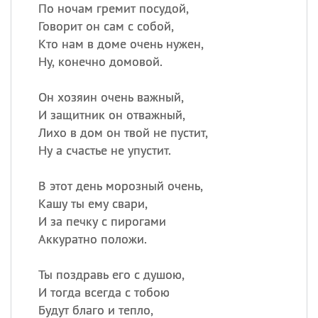
Все
ИМЕНА
По ночам гремит посудой,
Говорит он сам с собой,
Сегодня празднуют именины
Кто нам в доме очень нужен,
Ну, конечно домовой.
Акакий
,
Василий
,
Иван
,
Еще
Он хозяин очень важный,
И защитник он отважный,
Алена
,
Анастасия
,
Лихо в дом он твой не пустит,
Антонина
,
Еще
Ну а счастье не упустит.
Посмотреть значение
и
В этот день морозный очень,
происхождение
Кашу ты ему свари,
И за печку с пирогами
Аккуратно положи.
Ты поздравь его с душою,
И тогда всегда с тобою
Будут благо и тепло,