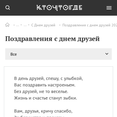
С Днем друзей
Поздравления с днем друзей 202
Все
ПРАЗДНИКИ
Поздравления с днем друзей
08.08
День «Счастье
случается» (Happiness
Happens Day)
Все
08.08
День мира в Аугсбурге
08.08
Ермолаев день
09.08
День святого
великомученика
В день друзей, спешу, с улыбкой,
Пантелеймона –
Вас поздравить настроеньем.
покровителя всех
Без друзей, не то веселье.
врачей и целителя
Жизнь и счастье станут зыбки.
больных
09.08
День книголюбов (Book
Вам, друзья, кричу спасибо,
Lovers Day)