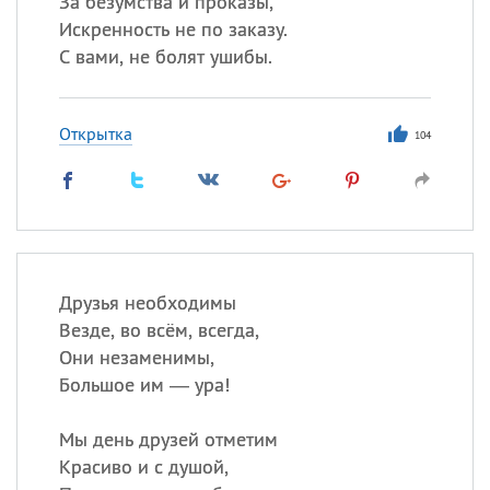
За безумства и проказы,
Искренность не по заказу.
Все
ИМЕНА
С вами, не болят ушибы.
Сегодня празднуют именины
Открытка
104
Александр
,
Макар
Анна
Посмотреть значение
и
происхождение
Друзья необходимы
Везде, во всём, всегда,
Они незаменимы,
Большое им — ура!
Мы день друзей отметим
Красиво и с душой,