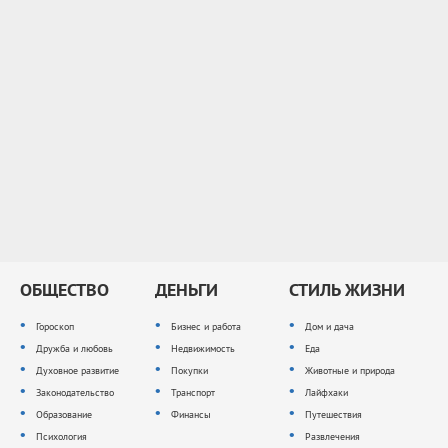
ОБЩЕСТВО
ДЕНЬГИ
СТИЛЬ ЖИЗНИ
Гороскоп
Бизнес и работа
Дом и дача
Дружба и любовь
Недвижимость
Еда
Духовное развитие
Покупки
Животные и природа
Законодательство
Транспорт
Лайфхаки
Образование
Финансы
Путешествия
Психология
Развлечения