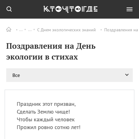
С Днем экологических знаний
Поздравления на 
Все
ПРАЗДНИКИ
Поздравления на День
09.08
День памяти жертв
атомной
экологии в стихах
бомбардировки
Нагасаки
09.08
День переплетов
Все
09.08
Национальный женский
день
09.08
Национальный день
Праздник этот призван,
рисового пудинга
Сделать Землю чище!
09.08
День Дымняшки
Чтобы каждый человек
(Smokey Bear Day)
Прожил ровно сотню лет!