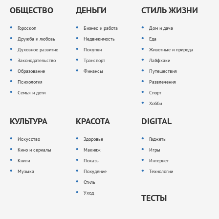
ОБЩЕСТВО
ДЕНЬГИ
СТИЛЬ ЖИЗНИ
Гороскоп
Бизнес и работа
Дом и дача
Дружба и любовь
Недвижимость
Еда
Духовное развитие
Покупки
Животные и природа
Законодательство
Транспорт
Лайфхаки
Образование
Финансы
Путешествия
Психология
Развлечения
Семья и дети
Спорт
Хобби
КУЛЬТУРА
КРАСОТА
DIGITAL
Искусство
Здоровье
Гаджеты
Кино и сериалы
Макияж
Игры
Книги
Показы
Интернет
Музыка
Похудение
Технологии
Стиль
Уход
ТЕСТЫ