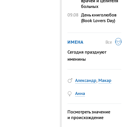
врачей и целителя
больных
09.08
День книголюбов
(Book Lovers Day)
ИМЕНА
Все
Сегодня празднуют
именины
Александр
,
Макар
Анна
Посмотреть значение
и происхождение