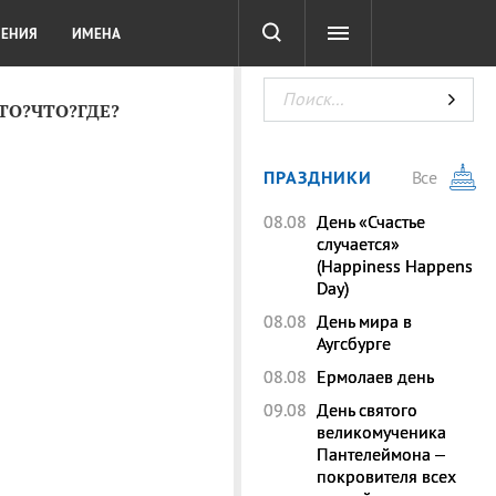
СОТА
DIGITAL
ТЕСТЫ
ЛЕНИЯ
ИМЕНА
КТО?ЧТО?ГДЕ?
ПРАЗДНИКИ
Все
08.08
День «Счастье
случается»
(Happiness Happens
Day)
08.08
День мира в
Аугсбурге
08.08
Ермолаев день
09.08
День святого
великомученика
Пантелеймона –
покровителя всех