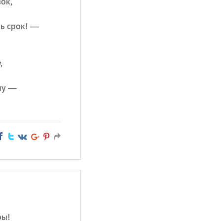
ок,
ь срок! —
,
ну —
ры!