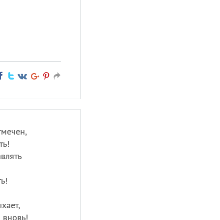
тмечен,
ть!
авлять
ь!
хает,
 вновь!