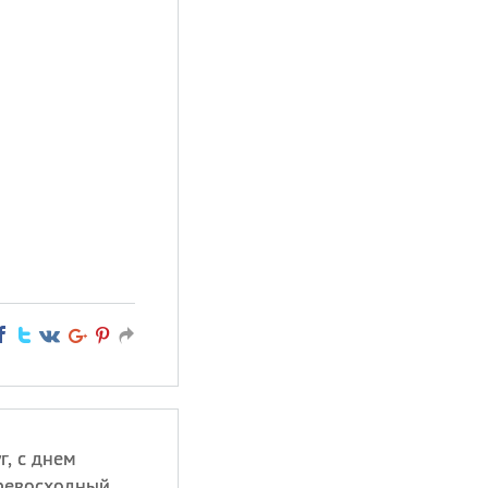
г, с днем
превосходный