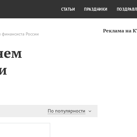
СТИЛЬ ЖИЗНИ
КУЛЬТУРА
КРА
СТАТЬИ
ПРАЗДНИКИ
ПОЗДРАВ
Реклама на 
м финансиста России
нем
и
По популярности