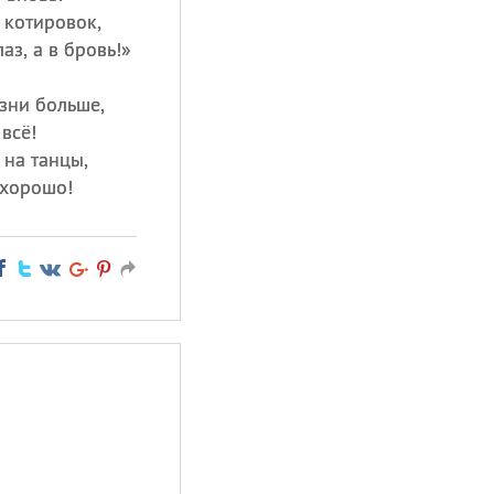
 котировок,
аз, а в бровь!»
зни больше,
всё!
 на танцы,
 хорошо!