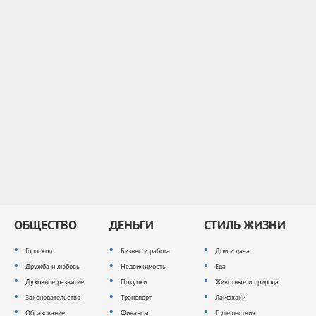
ОБЩЕСТВО
ДЕНЬГИ
СТИЛЬ ЖИЗНИ
Гороскоп
Бизнес и работа
Дом и дача
Дружба и любовь
Недвижимость
Еда
Духовное развитие
Покупки
Животные и природа
Законодательство
Транспорт
Лайфхаки
Образование
Финансы
Путешествия