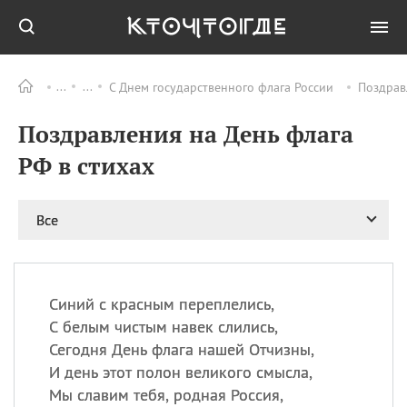
С Днем государственного флага России
Поздрав
Все
ПРАЗДНИКИ
Поздравления на День флага
11.08
Рождество святителя
Николая Чудотворца
РФ в стихах
11.08
День «мусорной еды»
11.08
День полета на
Все
воздушном шарике
12.08
Курбан Байрам —
праздник
жертвоприношения
Синий с красным переплелись,
12.08
День
С белым чистым навек слились,
Военно‑воздушных сил
Сегодня День флага нашей Отчизны,
(День ВВС) РФ
И день этот полон великого смысла,
Мы славим тебя, родная Россия,