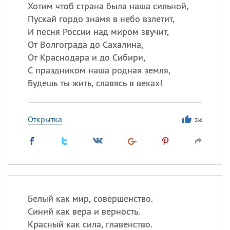
Все
ИМЕНА
Хотим чтоб страна была наша сильной,
Пускай гордо знамя в небо взлетит,
Сегодня празднуют именины
И песня России над миром звучит,
От Волгограда до Сахалина,
Акакий
,
Василий
,
Иван
,
От Краснодара и до Сибири,
Еще
С праздником наша родная земля,
Будешь ты жить, славясь в веках!
Алена
,
Анастасия
,
Антонина
,
Еще
Открытка
366
Посмотреть значение
и
происхождение
Белый как мир, совершенство.
Синий как вера и верность.
Красный как сила, главенство.