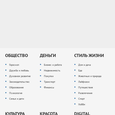
ОБЩЕСТВО
ДЕНЬГИ
СТИЛЬ ЖИЗНИ
Гороскоп
Бизнес и работа
Дом и дача
Дружба и любовь
Недвижимость
Еда
Духовное развитие
Покупки
Животные и природа
Законодательство
Транспорт
Лайфхаки
Образование
Финансы
Путешествия
Психология
Развлечения
Семья и дети
Спорт
Хобби
КУЛЬТУРА
КРАСОТА
DIGITAL