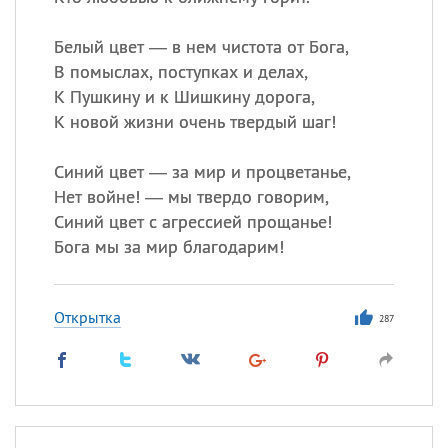
Все
ИМЕНА
Сегодня празднуют именины
Белый цвет — в нем чистота от Бога,
В помыслах, поступках и делах,
К Пушкину и к Шишкину дорога,
Сергей
, Теодор,
Федор
К новой жизни очень твердый шаг!
Посмотреть значение
и
происхождение
Синий цвет — за мир и процветанье,
Нет войне! — мы твердо говорим,
Синий цвет с агрессией прощанье!
Бога мы за мир благодарим!
Открытка
287