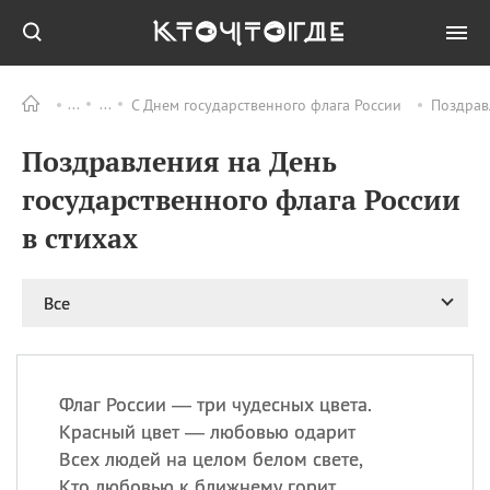
С Днем государственного флага России
Поздрав
Все
ПРАЗДНИКИ
Поздравления на День
09.08
День памяти жертв
атомной
государственного флага России
бомбардировки
Нагасаки
в стихах
09.08
День переплетов
09.08
Национальный женский
Все
день
09.08
Национальный день
рисового пудинга
09.08
День Дымняшки
Флаг России — три чудесных цвета.
(Smokey Bear Day)
Красный цвет — любовью одарит
Всех людей на целом белом свете,
Кто любовью к ближнему горит.