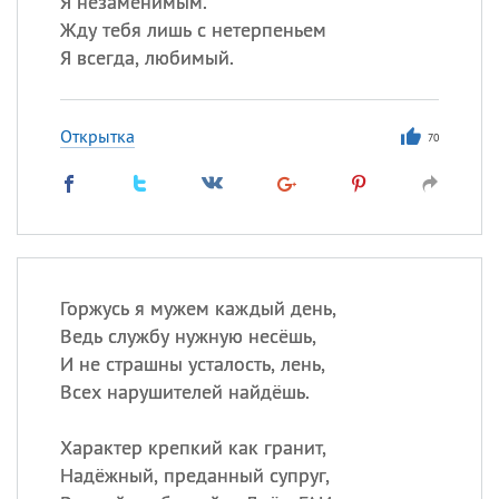
Я незаменимым.
Все
ИМЕНА
Жду тебя лишь с нетерпеньем
Сегодня празднуют именины
Я всегда, любимый.
Акакий
,
Василий
,
Иван
,
Открытка
Еще
70
Алена
,
Анастасия
,
Антонина
,
Еще
Посмотреть значение
и
Горжусь я мужем каждый день,
происхождение
Ведь службу нужную несёшь,
И не страшны усталость, лень,
Всех нарушителей найдёшь.
Характер крепкий как гранит,
Надёжный, преданный супруг,