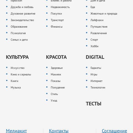
Гороскоп
Бизнес и работа
Дом и дача
Дружба и любовь
Недвижимость
Еда
Духовное развитие
Покупки
Животные и природа
Законодательство
Транспорт
Лайфхаки
Образование
Финансы
Путешествия
Психология
Развлечения
Семья и дети
Спорт
Хобби
КУЛЬТУРА
КРАСОТА
DIGITAL
Искусство
Здоровье
Гаджеты
Кино и сериалы
Макияж
Игры
Книги
Показы
Интернет
Музыка
Похудение
Технологии
Стиль
Уход
ТЕСТЫ
Медиакит
Контакты
Соглашение