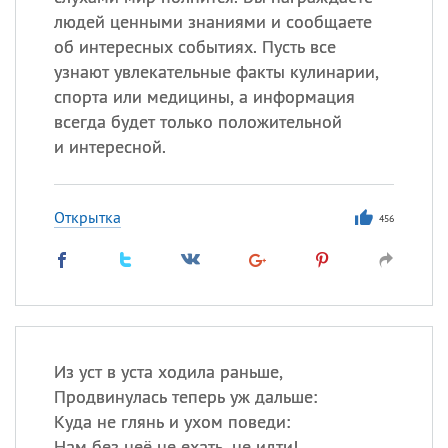
людей ценными знаниями и сообщаете
Все
ИМЕНА
об интересных событиях. Пусть все
узнают увлекательные факты кулинарии,
Сегодня празднуют именины
спорта или медицины, а информация
всегда будет только положительной
Александр
,
Макар
и интересной.
Анна
Открытка
456
Посмотреть значение
и
происхождение
Из уст в уста ходила раньше,
Продвинулась теперь уж дальше:
Куда не глянь и ухом поведи:
Нам без неё не ехать, не идти!