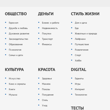
ОБЩЕСТВО
ДЕНЬГИ
СТИЛЬ ЖИЗНИ
Гороскоп
Бизнес и работа
Дом и дача
Дружба и любовь
Недвижимость
Еда
Духовное развитие
Покупки
Животные и природа
Законодательство
Транспорт
Лайфхаки
Образование
Финансы
Путешествия
Психология
Развлечения
Семья и дети
Спорт
Хобби
КУЛЬТУРА
КРАСОТА
DIGITAL
Искусство
Здоровье
Гаджеты
Кино и сериалы
Макияж
Игры
Книги
Показы
Интернет
Музыка
Похудение
Технологии
Стиль
Уход
ТЕСТЫ