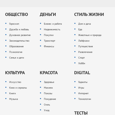
ОБЩЕСТВО
ДЕНЬГИ
СТИЛЬ ЖИЗНИ
Гороскоп
Бизнес и работа
Дом и дача
Дружба и любовь
Недвижимость
Еда
Духовное развитие
Покупки
Животные и природа
Законодательство
Транспорт
Лайфхаки
Образование
Финансы
Путешествия
Психология
Развлечения
Семья и дети
Спорт
Хобби
КУЛЬТУРА
КРАСОТА
DIGITAL
Искусство
Здоровье
Гаджеты
Кино и сериалы
Макияж
Игры
Книги
Показы
Интернет
Музыка
Похудение
Технологии
Стиль
Уход
ТЕСТЫ