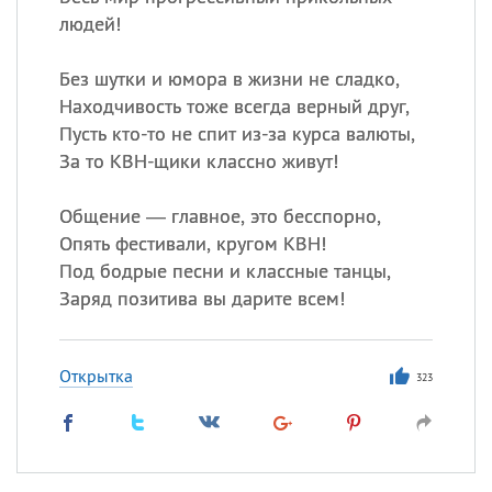
людей!
Все
ИМЕНА
Без шутки и юмора в жизни не сладко,
Находчивость тоже всегда верный друг,
Сегодня празднуют именины
Пусть кто-то не спит из-за курса валюты,
За то КВН-щики классно живут!
Анатолий
, Афанасий,
Борис
,
Еще
Общение — главное, это бесспорно,
Опять фестивали, кругом КВН!
Кристина
Под бодрые песни и классные танцы,
Заряд позитива вы дарите всем!
Посмотреть значение
и
происхождение
Открытка
323