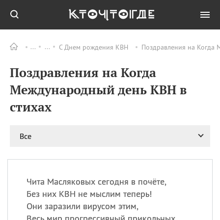
С Днем рождения КВН
Поздравления на Когда 
Все
ПРАЗДНИКИ
Поздравления на Когда
06.08
Преображение
Господне у западных
Международный день КВН в
христиан
стихах
06.08
День памяти
благоверных князей
Бориса и Глеба, во
святом Крещении
Все
Романа и Давида
07.08
День ассирийских
мучеников
Чита Масляковых сегодня в почёте,
07.08
Национальный день
Без них КВН не мыслим теперь!
маяка
Они заразили вирусом этим,
07.08
Годовщина битвы при
Весь мир прогрессивный прикольных
Бояка