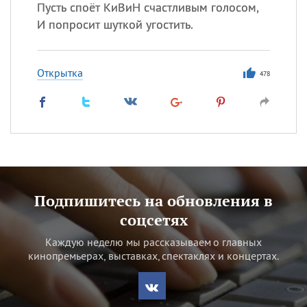
Пусть споёт КиВиН счастливым голосом,
И попросит шуткой угостить.
Открытка
478
Подпишитесь на обновления в
соцсетях
Каждую неделю мы рассказываем о главных
кинопремьерах, выставках, спектаклях и концертах.