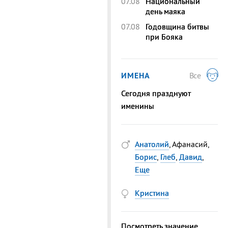
07.08
Национальный
день маяка
07.08
Годовщина битвы
при Бояка
ИМЕНА
Все
Сегодня празднуют
именины
Анатолий
, Афанасий,
Борис
,
Глеб
,
Давид
,
Еще
Кристина
Посмотреть значение