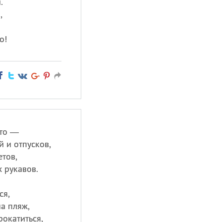
.
,
о!
ето —
 и отпусков,
тов,
 рукавов.
ся,
на пляж,
рокатиться,