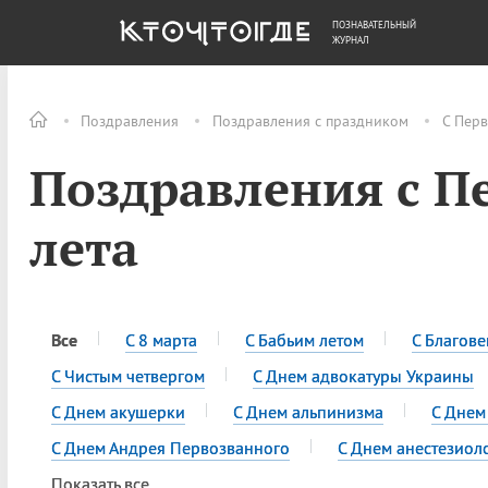
ПОЗНАВАТЕЛЬНЫЙ
ОБЩЕСТВО
ДЕНЬГИ
ЖУРНАЛ
Поздравления
Поздравления с праздником
С Пер
Поздравления с П
лета
Все
С 8 марта
С Бабьим летом
С Благов
С Чистым четвергом
С Днем адвокатуры Украины
С Днем акушерки
С Днем альпинизма
С Днем
С Днем Андрея Первозванного
С Днем анестезиол
Показать все