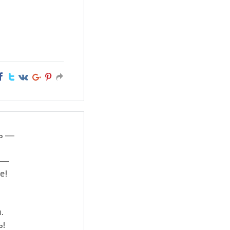
нь —
ь —
е!
.
ь!