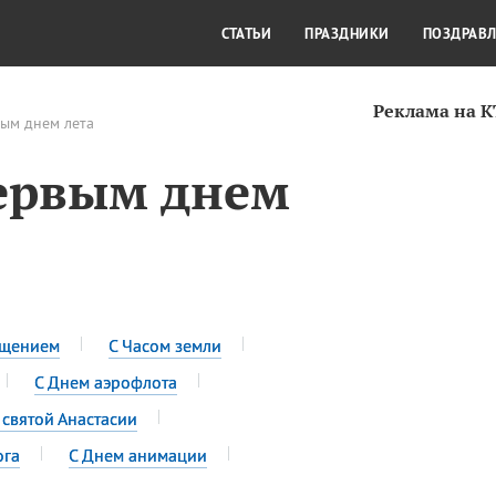
СТИЛЬ ЖИЗНИ
КУЛЬТУРА
КРА
СТАТЬИ
ПРАЗДНИКИ
ПОЗДРАВ
Реклама на 
вым днем лета
ервым днем
ещением
С Часом земли
С Днем аэрофлота
 святой Анастасии
ога
С Днем анимации