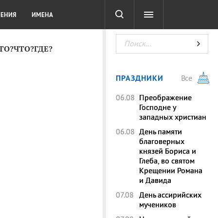
СОТА
DIGITAL
ТЕСТЫ
ЛЕНИЯ
ИМЕНА
КТО?ЧТО?ГДЕ?
ПРАЗДНИКИ
Все
06.08
Преображение
Господне у
западных христиан
06.08
День памяти
благоверных
князей Бориса и
Глеба, во святом
Крещении Романа
и Давида
07.08
День ассирийских
мучеников