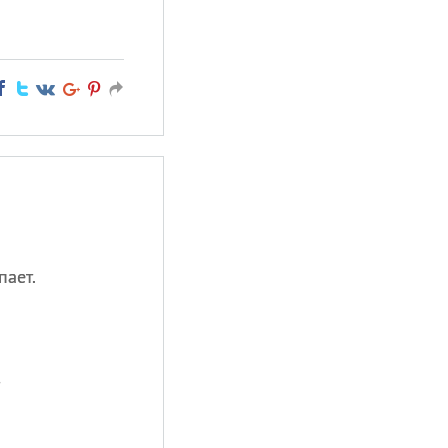
.
пает.
,