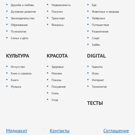
Дружба и любовь
Недвижимость
Еда
Духовное развитие
Покупки
Животные и природа
Законодательство
Транспорт
Лайфхаки
Образование
Финансы
Путешествия
Психология
Развлечения
Семья и дети
Спорт
Хобби
КУЛЬТУРА
КРАСОТА
DIGITAL
Искусство
Здоровье
Гаджеты
Кино и сериалы
Макияж
Игры
Книги
Показы
Интернет
Музыка
Похудение
Технологии
Стиль
Уход
ТЕСТЫ
Медиакит
Контакты
Соглашение