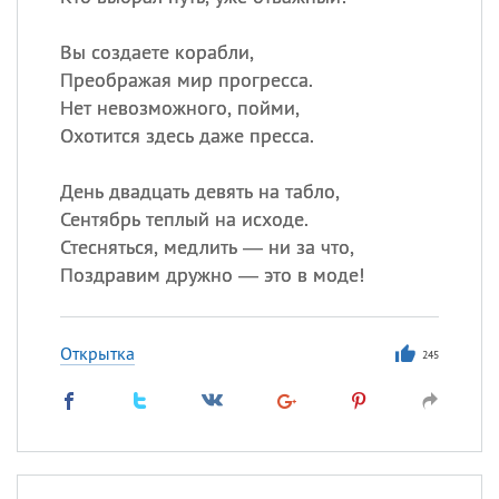
Все
ИМЕНА
Вы создаете корабли,
Преображая мир прогресса.
Сегодня празднуют именины
Нет невозможного, пойми,
Охотится здесь даже пресса.
Александр
,
Макар
День двадцать девять на табло,
Анна
Сентябрь теплый на исходе.
Стесняться, медлить — ни за что,
Поздравим дружно — это в моде!
Посмотреть значение
и
происхождение
Открытка
245