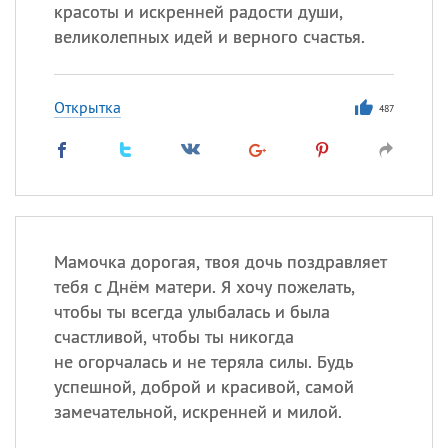
Все
ИМЕНА
красоты и искренней радости души,
великолепных идей и верного счастья.
Сегодня празднуют именины
Сергей
, Теодор,
Федор
Открытка
487
Посмотреть значение
и
происхождение
Мамочка дорогая, твоя дочь поздравляет
тебя с Днём матери. Я хочу пожелать,
чтобы ты всегда улыбалась и была
счастливой, чтобы ты никогда
не огорчалась и не теряла силы. Будь
успешной, доброй и красивой, самой
замечательной, искренней и милой.