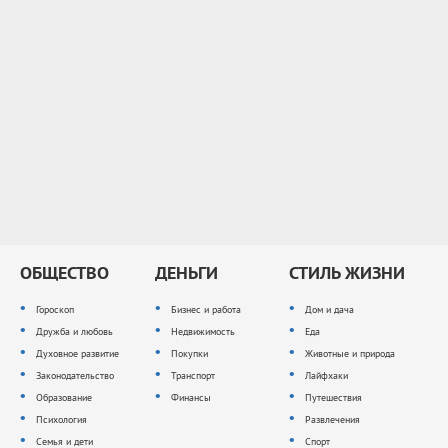
ОБЩЕСТВО
ДЕНЬГИ
СТИЛЬ ЖИЗНИ
Гороскоп
Бизнес и работа
Дом и дача
Дружба и любовь
Недвижимость
Еда
Духовное развитие
Покупки
Животные и природа
Законодательство
Транспорт
Лайфхаки
Образование
Финансы
Путешествия
Психология
Развлечения
Семья и дети
Спорт