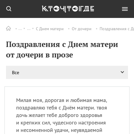
С Днем матери
От дочери
Поздравления с Д
Все
ПРАЗДНИКИ
Поздравления с Днем матери
09.08
День памяти жертв
атомной
от дочери в прозе
бомбардировки
Нагасаки
09.08
День переплетов
Все
09.08
Национальный женский
день
09.08
Национальный день
Милая моя, дорогая и любимая мама,
рисового пудинга
поздравляю тебя с Днём матери. твоя
09.08
День Дымняшки
дочь желает тебе доброго здоровья
(Smokey Bear Day)
и крепких сил, чудесного настроения
и несомненной удачи, неувядаемой