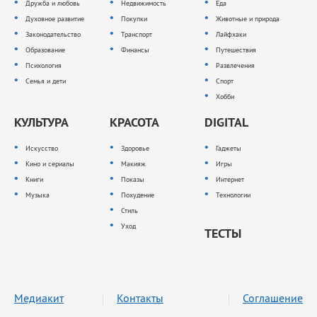
Дружба и любовь
Недвижимость
Еда
Духовное развитие
Покупки
Животные и природа
Законодательство
Транспорт
Лайфхаки
Образование
Финансы
Путешествия
Психология
Развлечения
Семья и дети
Спорт
Хобби
КУЛЬТУРА
КРАСОТА
DIGITAL
Искусство
Здоровье
Гаджеты
Кино и сериалы
Макияж
Игры
Книги
Показы
Интернет
Музыка
Похудение
Технологии
Стиль
Уход
ТЕСТЫ
Медиакит
Контакты
Соглашение