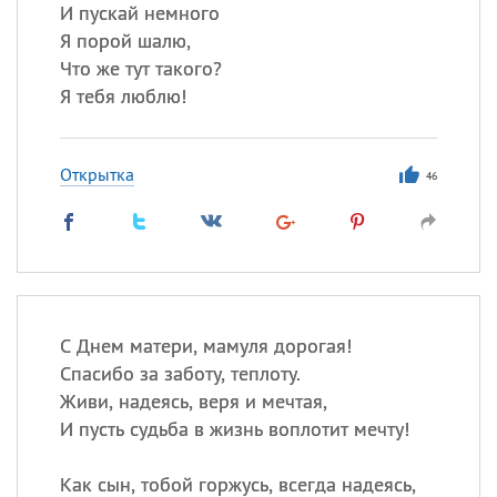
И пускай немного
Я порой шалю,
Что же тут такого?
Все
ИМЕНА
Я тебя люблю!
Сегодня празднуют именины
Открытка
Анатолий
, Афанасий,
Борис
46
,
Еще
Кристина
Посмотреть значение
и
С Днем матери, мамуля дорогая!
происхождение
Спасибо за заботу, теплоту.
Живи, надеясь, веря и мечтая,
И пусть судьба в жизнь воплотит мечту!
Как сын, тобой горжусь, всегда надеясь,