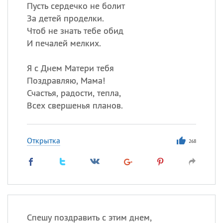
Все
ИМЕНА
Пусть сердечко не болит
За детей проделки.
Сегодня празднуют именины
Чтоб не знать тебе обид
И печалей мелких.
Сергей
, Теодор,
Федор
Я с Днем Матери тебя
Посмотреть значение
и
происхождение
Поздравляю, Мама!
Счастья, радости, тепла,
Всех свершенья планов.
Открытка
268
Спешу поздравить с этим днем,