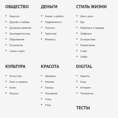
ОБЩЕСТВО
ДЕНЬГИ
СТИЛЬ ЖИЗНИ
Гороскоп
Бизнес и работа
Дом и дача
Дружба и любовь
Недвижимость
Еда
Духовное развитие
Покупки
Животные и природа
Законодательство
Транспорт
Лайфхаки
Образование
Финансы
Путешествия
Психология
Развлечения
Семья и дети
Спорт
Хобби
КУЛЬТУРА
КРАСОТА
DIGITAL
Искусство
Здоровье
Гаджеты
Кино и сериалы
Макияж
Игры
Книги
Показы
Интернет
Музыка
Похудение
Технологии
Стиль
Уход
ТЕСТЫ