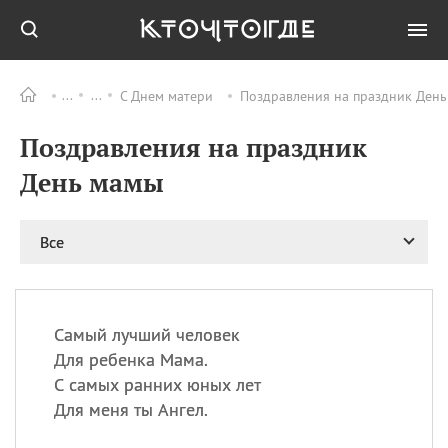
С Днем матери
Поздравления на праздник День
Все
ПРАЗДНИКИ
Поздравления на праздник
09.08
День памяти жертв
атомной
День мамы
бомбардировки
Нагасаки
09.08
День переплетов
Все
09.08
Национальный женский
день
09.08
Национальный день
Самый лучший человек
рисового пудинга
Для ребенка Мама.
09.08
День Дымняшки
С самых ранних юных лет
(Smokey Bear Day)
Для меня ты Ангел.