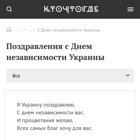
С Днем независимости Украины
Все
ПРАЗДНИКИ
Поздравления с Днем
11.08
Рождество святителя
Николая Чудотворца
независимости Украины
11.08
День «мусорной еды»
11.08
День полета на
Все
воздушном шарике
12.08
Курбан Байрам —
праздник
жертвоприношения
Я Украину поздравляю,
12.08
День
С днем независимости вас.
Военно‑воздушных сил
И процветания желаю,
(День ВВС) РФ
Всех самых благ хочу для вас.