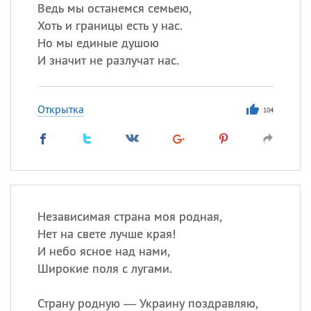
Все
ИМЕНА
Ведь мы останемся семьею,
Хоть и границы есть у нас.
Сегодня празднуют именины
Но мы единые душою
И значит не разлучат нас.
Акакий
,
Василий
,
Иван
,
Еще
Открытка
104
Алена
,
Анастасия
,
Антонина
,
Еще
Посмотреть значение
и
происхождение
Независимая страна моя родная,
Нет на свете лучше края!
И небо ясное над нами,
Широкие поля с лугами.
Страну родную — Украину поздравляю,