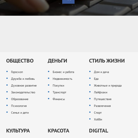
ОБЩЕСТВО
ДЕНЬГИ
СТИЛЬ ЖИЗНИ
Гороскоп
Бизнес и работа
Дом и дача
Дружба и любовь
Недвижимость
Еда
Духовное развитие
Покупки
Животные и природа
Законодательство
Транспорт
Лайфхаки
Образование
Финансы
Путешествия
Психология
Развлечения
Семья и дети
Спорт
Хобби
КУЛЬТУРА
КРАСОТА
DIGITAL