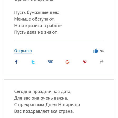
Пусть бумажные дела
Все
ИМЕНА
Меньше обступают,
Но и кризиса в работе
Сегодня празднуют именины
Пусть дела не знают.
Анатолий
, Афанасий,
Борис
,
Еще
Открытка
406
Кристина
Посмотреть значение
и
происхождение
Сегодня праздничная дата,
Для вас она очень важна.
С прекрасным Днем Нотариата
Вас поздравляет вся страна.