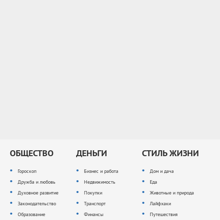
ОБЩЕСТВО
ДЕНЬГИ
СТИЛЬ ЖИЗНИ
Гороскоп
Бизнес и работа
Дом и дача
Дружба и любовь
Недвижимость
Еда
Духовное развитие
Покупки
Животные и природа
Законодательство
Транспорт
Лайфхаки
Образование
Финансы
Путешествия