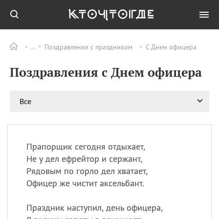
Поздравления с праздником
С Днем офицера
Все
ПРАЗДНИКИ
Поздравления с Днем офицера
11.08
Рождество святителя
Николая Чудотворца
11.08
День «мусорной еды»
Все
11.08
День полета на
воздушном шарике
12.08
Курбан Байрам —
праздник
Прапорщик сегодня отдыхает,
жертвоприношения
Не у дел ефрейтор и сержант,
12.08
День
Рядовым по горло дел хватает,
Военно‑воздушных сил
Офицер же чистит аксельбант.
(День ВВС) РФ
Праздник наступил, день офицера,