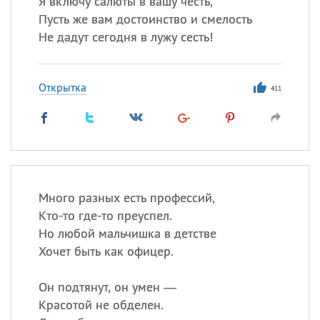
Я включу салюты в вашу честь,
Все
ИМЕНА
Пусть же вам достоинство и смелость
Сегодня празднуют именины
Не дадут сегодня в лужу сесть!
Акакий
,
Василий
,
Иван
,
Открытка
Еще
411
Алена
,
Анастасия
,
Антонина
,
Еще
Посмотреть значение
и
Много разных есть профессий,
происхождение
Кто-то где-то преуспел.
Но любой мальчишка в детстве
Хочет быть как офицер.
Он подтянут, он умен —
Красотой не обделен.