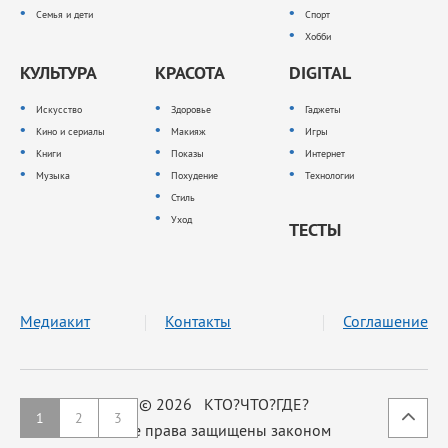
Семья и дети
Спорт
Хобби
КУЛЬТУРА
КРАСОТА
DIGITAL
Искусство
Здоровье
Гаджеты
Кино и сериалы
Макияж
Игры
Книги
Показы
Интернет
Музыка
Похудение
Технологии
Стиль
Уход
ТЕСТЫ
Медиакит
Контакты
Соглашение
© 2026 КТО?ЧТО?ГДЕ?
1
2
3
Все права защищены законом