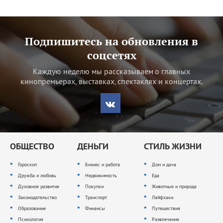
Подпишитесь на обновления в
соцсетях
Каждую неделю мы рассказываем о главных
кинопремьерах, выставках, спектаклях и концертах.
ОБЩЕСТВО
ДЕНЬГИ
СТИЛЬ ЖИЗНИ
Гороскоп
Бизнес и работа
Дом и дача
Дружба и любовь
Недвижимость
Еда
Духовное развитие
Покупки
Животные и природа
Законодательство
Транспорт
Лайфхаки
Образование
Финансы
Путешествия
Психология
Развлечения