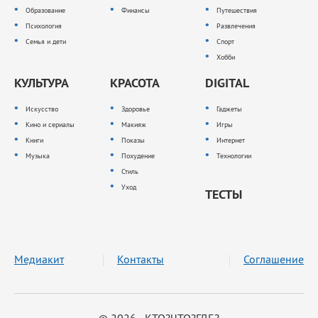
Образование
Финансы
Путешествия
Психология
Развлечения
Семья и дети
Спорт
Хобби
КУЛЬТУРА
КРАСОТА
DIGITAL
Искусство
Здоровье
Гаджеты
Кино и сериалы
Макияж
Игры
Книги
Показы
Интернет
Музыка
Похудение
Технологии
Стиль
Уход
ТЕСТЫ
Медиакит
Контакты
Соглашение
© 2026 КТО?ЧТО?ГДЕ?