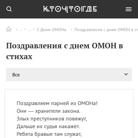
С Днем ОМОНа
Поздравления с днем ОМОН в ст
Все
ПРАЗДНИКИ
Поздравления с днем ОМОН в
08.08
День «Счастье
случается» (Happiness
стихах
Happens Day)
08.08
День мира в Аугсбурге
Все
08.08
Ермолаев день
09.08
День святого
великомученика
Пантелеймона –
Поздравляем парней из ОМОНа!
покровителя всех
врачей и целителя
Они — хранители закона.
больных
Злых преступников повяжут,
09.08
День книголюбов (Book
Дальше их судья накажет.
Lovers Day)
Ребята бравые там служат,