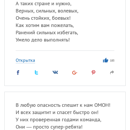
А таких стране и нужно,
Верных, сильных, волевых,
Все
ИМЕНА
Очень стойких, боевых!
Сегодня празднуют именины
Как хотим вам пожелать,
Ранений сильных избегать,
Умело дело выполнять!
Александр
,
Макар
Анна
Открытка
183
Посмотреть значение
и
происхождение
В любую опасность спешит к нам ОМОН!
И всех защитит и спасет быстро он!
У них проверенная годами команда,
Они — просто супер-ребята!