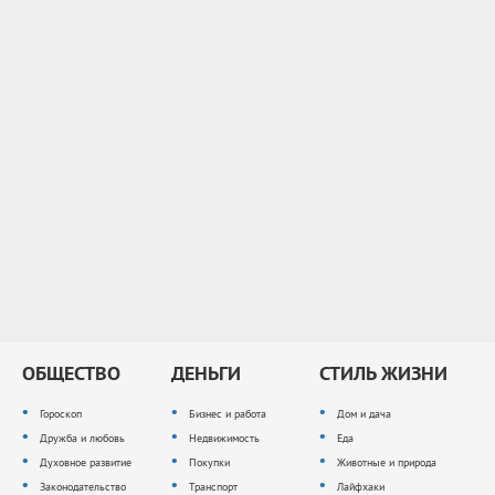
ОБЩЕСТВО
ДЕНЬГИ
СТИЛЬ ЖИЗНИ
Гороскоп
Бизнес и работа
Дом и дача
Дружба и любовь
Недвижимость
Еда
Духовное развитие
Покупки
Животные и природа
Законодательство
Транспорт
Лайфхаки